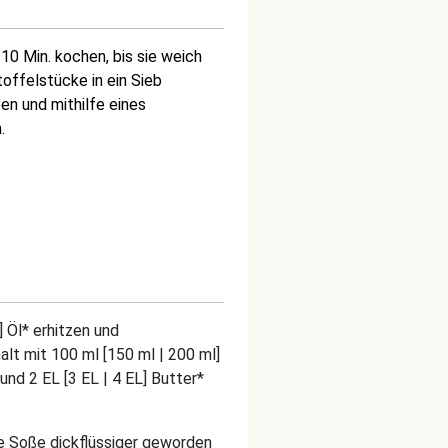
0 Min. kochen, bis sie weich
offelstücke in ein Sieb
en und mithilfe eines
.
] Öl* erhitzen und
alt mit 100 ml [150 ml | 200 ml]
nd 2 EL [3 EL | 4 EL] Butter*
die Soße dickflüssiger geworden