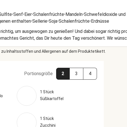
ulfite
•
Senf
•
Eier
•
Schalenfrüchte
•
Mandeln
•
Schwefeldioxide und 
genen enthalten
•
Sellerie
•
Soja
•
Schalenfrüchte
•
Erdnüsse
richtig, um ausgewogen zu genießen! Und dabei sogar richtig pr
emachtes Gericht, das Dir heute den Tag verschönert. Wir wünsc
 zu Inhaltsstoffen und Allergenen auf dem Produktetikett.
Portionsgröße
2
3
4
1 Stück
lo
Süßkartoffel
1 Stück
Zucchini