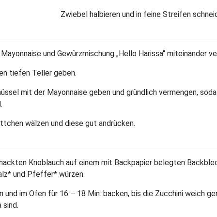
Zwiebel halbieren und in feine Streifen schnei
l Mayonnaise und Gewürzmischung „Hello Harissa“ miteinander v
n tiefen Teller geben.
chüssel mit der Mayonnaise geben und gründlich vermengen, soda
.
ttchen wälzen und diese gut andrücken.
ackten Knoblauch auf einem mit Backpapier belegten Backblech v
Salz* und Pfeffer* würzen.
 und im Ofen für 16 – 18 Min. backen, bis die Zucchini weich ge
 sind.