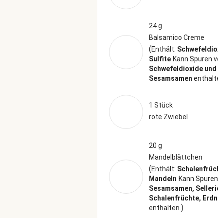
24 g
Balsamico Creme
(
Enthält:
Schwefeldio
Sulfite
Kann Spuren v
Schwefeldioxide und 
Sesamsamen
enthalt
1 Stück
rote Zwiebel
20 g
Mandelblättchen
(
Enthält:
Schalenfrüc
Mandeln
Kann Spuren
Sesamsamen, Sellerie
Schalenfrüchte, Erd
)
enthalten.