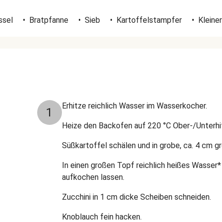
ssel
•
Bratpfanne
•
Sieb
•
Kartoffelstampfer
•
Kleine
Erhitze reichlich Wasser im Wasserkocher.
1
Heize den Backofen auf 220 °C Ober-/Unterhit
Süßkartoffel schälen und in grobe, ca. 4 cm 
In einen großen Topf reichlich heißes Wasser* 
aufkochen lassen.
Zucchini in 1 cm dicke Scheiben schneiden.
Knoblauch fein hacken.