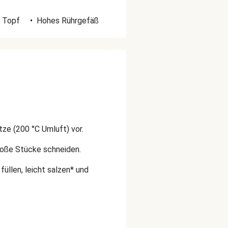
r Topf
•
Hohes Rührgefäß
ze (200 °C Umluft) vor.
große Stücke schneiden.
füllen, leicht salzen* und