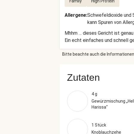
Family
High Protein
Allergene
:
Schwefeldioxide und S
kann Spuren von Aller
Mhhm … dieses Gericht ist genau 
Ein echt einfaches und schnell g
Bitte beachte auch die Informationen
Zutaten
4 g
Gewürzmischung „Hel
Harissa“
1 Stück
Knoblauchzehe