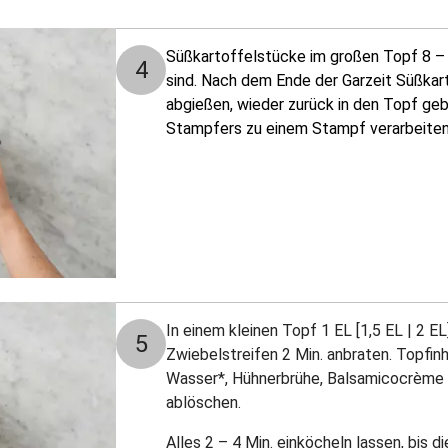
Süßkartoffelstücke im großen Topf 8 – 1
4
sind. Nach dem Ende der Garzeit Süßkart
abgießen, wieder zurück in den Topf geb
Stampfers zu einem Stampf verarbeiten
In einem kleinen Topf 1 EL [1,5 EL | 2 EL
5
Zwiebelstreifen 2 Min. anbraten. Topfinh
Wasser*, Hühnerbrühe, Balsamicocrème u
ablöschen.
Alles 2 – 4 Min. einköcheln lassen, bis 