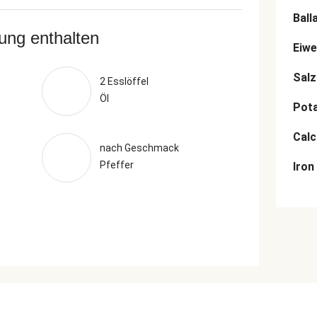
Ball
rung enthalten
Eiwe
Salz
2 Esslöffel
Öl
Pot
Cal
nach Geschmack
Pfeffer
Iron