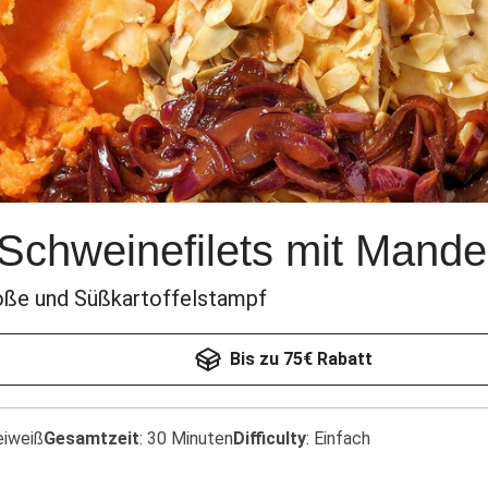
Schweinefilets mit Mande
oße und Süßkartoffelstampf
Bis zu 75€ Rabatt
eiweiß
Gesamtzeit
:
30 Minuten
Difficulty
:
Einfach