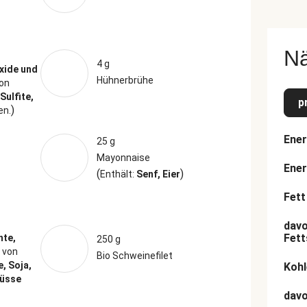
N
4 g
xide und
Hühnerbrühe
on
Sulfite,
p
)
en.
Ener
25 g
Mayonnaise
Ener
(
)
Enthält:
Senf, Eier
Fett
davo
Fett
hte,
250 g
 von
Bio Schweinefilet
, Soja,
Kohl
nüsse
dav