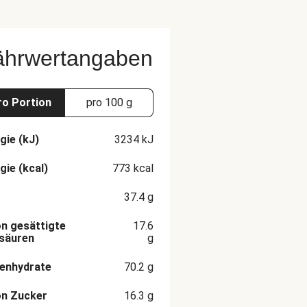
ährwertangaben
ro Portion
pro 100 g
gie (kJ)
3234
kJ
gie (kcal)
773
kcal
37.4
g
n gesättigte
17.6
säuren
g
enhydrate
70.2
g
on Zucker
16.3
g