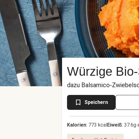
Würzige Bio-
dazu Balsamico-Zwiebels
Speichern
Kalorien
:
773 kcal
Eiweiß
:
37.6g 