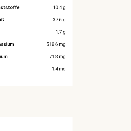
aststoffe
10.4
g
iß
37.6
g
1.7
g
assium
518.6
mg
cium
71.8
mg
1.4
mg