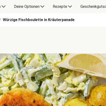
s
Deine Optionen
Rezepte
Geschenkgutsc
Würzige Fischboulette in Kräuterpanade
/