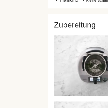
•
Thermomix
•
Kleine Schal
Zubereitung