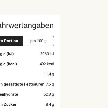
ährwertangaben
ro Portion
pro 100 g
gie (kJ)
2060
kJ
gie (kcal)
492
kcal
11.4
g
n gesättigte Fettsäuren
7.5
g
enhydrate
62.8
g
on Zucker
8.4
g