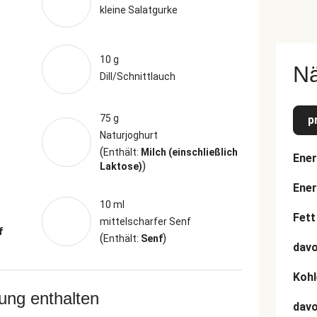
kleine Salatgurke
10 g
N
Dill/Schnittlauch
75 g
p
Naturjoghurt
(
Enthält:
Milch (einschließlich
Ener
)
Laktose)
Ener
10 ml
Fett
mittelscharfer Senf
f
(
)
Enthält:
Senf
davo
Kohl
rung enthalten
dav