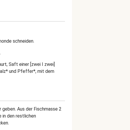
bmonde schneiden.
.
rt, Saft einer [zwei I zwei]
Salz* und Pfeffer*, mit dem
r geben. Aus der Fischmasse 2
e in den restlichen
cken.