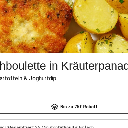
hboulette in Kräuterpana
kartoffeln & Joghurtdip
Bis zu 75€ Rabatt
weiß
Gesamtzeit
:
35 Minuten
Difficulty
:
Einfach