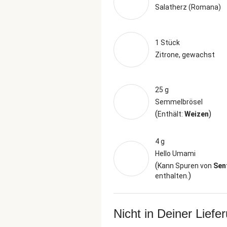
Salatherz (Romana)
1 Stück
Zitrone, gewachst
25 g
Semmelbrösel
(
)
Enthält:
Weizen
4 g
Hello Umami
(
Kann Spuren von
Sen
)
enthalten.
Nicht in Deiner Liefe