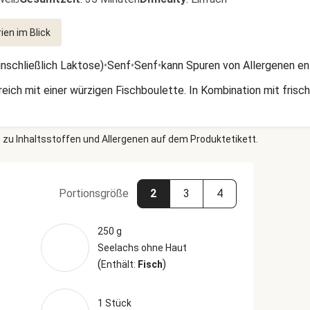
rien im Blick
inschließlich Laktose)
•
Senf
•
Senf
•
kann Spuren von Allergenen en
eich mit einer würzigen Fischboulette. In Kombination mit frisc
 zu Inhaltsstoffen und Allergenen auf dem Produktetikett.
Portionsgröße
2
3
4
250 g
Seelachs ohne Haut
(
)
Enthält:
Fisch
1 Stück