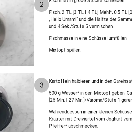
Fischfilet in grobe Stücke schneiden.
2
Fisch, 2 TL [3 TL I 4 TL] Mehl*, 0,5 TL [0
„Hello Umami“ und die Hälfte der Semme
und 4 Sek./Stufe 5 vermischen.
Fischmasse in eine Schüssel umfüllen.
Mixtopf spülen.
Kartoffeln halbieren und in den Gareinsa
3
500 g Wasser* in den Mixtopf geben, Ga
[26 Min. | 27 Min.]/Varoma/Stufe 1 garen
Währenddessen in einer kleinen Schüssel
Kräuter mit Dreiviertel vom Joghurt ver
Pfeffer* abschmecken.