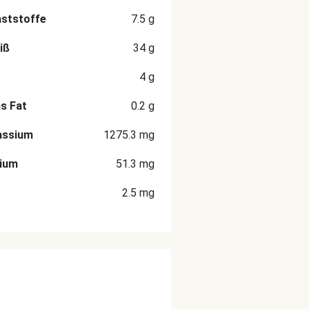
aststoffe
7.5
g
iß
34
g
4
g
s Fat
0.2
g
assium
1275.3
mg
cium
51.3
mg
2.5
mg