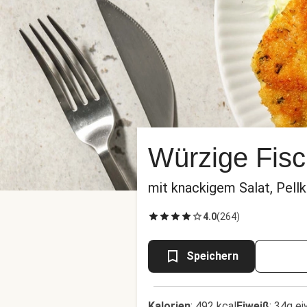
Würzige Fisc
mit knackigem Salat, Pell
4.0
(
264
)
Speichern
Kalorien
:
492 kcal
Eiweiß
:
34g ei