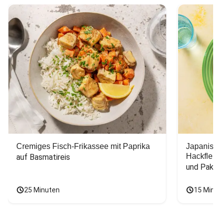
Cremiges Fisch-Frikassee mit Paprika
Japanisc
Hackfleis
auf Basmatireis
und Pak C
25 Minuten
15 Minu