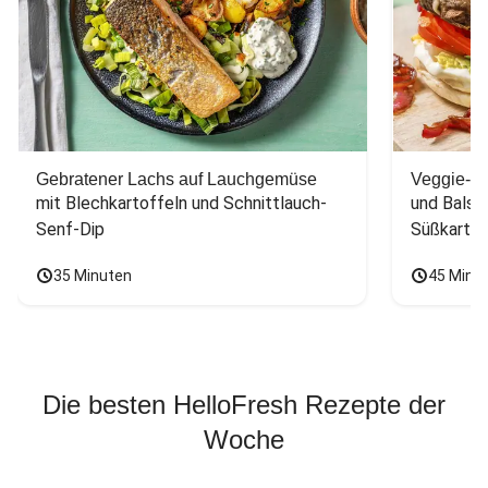
Gebratener Lachs auf Lauchgemüse
Veggie-Bu
mit Blechkartoffeln und Schnittlauch-
und Balsa
Senf-Dip
Süßkarto
35 Minuten
45 Minu
Die besten HelloFresh Rezepte der
Woche