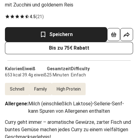
mit Zucchini und goldenem Reis
4.5
(
21
)
Speichern
Bis zu 75€ Rabatt
Kalorien
Eiweiß
Gesamtzeit
Difficulty
653 kcal
39.4g eiweiß
25 Minuten
Einfach
Schnell
Family
High Protein
Allergene
:
Milch (einschließlich Laktose)
•
Sellerie
•
Senf
•
kann Spuren von Allergenen enthalten
Curry geht immer – aromatische Gewürze, zarter Fisch und
buntes Gemüse machen jedes Curry zu einem vielfältigen
Geschmackserlebnis!