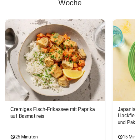
Woche
Cremiges Fisch-Frikassee mit Paprika
Japanisc
Hackfleis
auf Basmatireis
und Pak C
25 Minuten
15 Minu