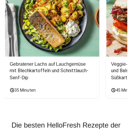
Gebratener Lachs auf Lauchgemüse
Veggie-Bu
mit Blechkartoffeln und Schnittlauch-
und Balsa
Senf-Dip
Süßkarto
35 Minuten
45 Minu
Die besten HelloFresh Rezepte der