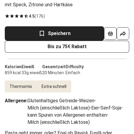
mit Speck, Zitrone und Hartkäse
4.5
(
176
)
Speichern
Bis zu 75€ Rabatt
Kalorien
Eiweiß
Gesamtzeit
Difficulty
859 kcal
33g eiweiß
20 Minuten
Einfach
Thermomix
Extra schnell
Allergene
:
Glutenhaltiges Getreide
•
Weizen
•
Milch (einschließlich Laktose)
•
Eier
•
Senf
•
Soja
•
kann Spuren von Allergenen enthalten
•
Milch (einschließlich Laktose)
Pasta geht immer, oder? Egal ob Ravioli, Fusilli oder