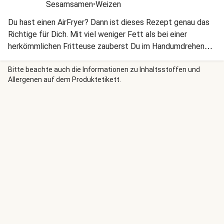
Sesamsamen
•
Weizen
Du hast einen AirFryer? Dann ist dieses Rezept genau das
Richtige für Dich. Mit viel weniger Fett als bei einer
herkömmlichen Fritteuse zauberst Du im Handumdrehen
vorzeigbare Gerichte mit knusprigen Leckereien. Lass es
Dir schmecken!
Bitte beachte auch die Informationen zu Inhaltsstoffen und
Allergenen auf dem Produktetikett.