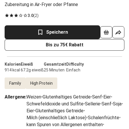
Zubereitung in Air-Fryer oder Pfanne
3.0
(
2
)
Speichern
Bis zu 75€ Rabatt
Kalorien
Eiweiß
Gesamtzeit
Difficulty
914 kcal
67.2g eiweiß
25 Minuten
Einfach
Family
High Protein
Allergene
:
Weizen
•
Glutenhaltiges Getreide
•
Senf
•
Eier
•
Schwefeldioxide und Sulfite
•
Sellerie
•
Senf
•
Soja
•
Eier
•
Glutenhaltiges Getreide
•
Milch (einschließlich Laktose)
•
Schalenfrüchte
•
kann Spuren von Allergenen enthalten
•