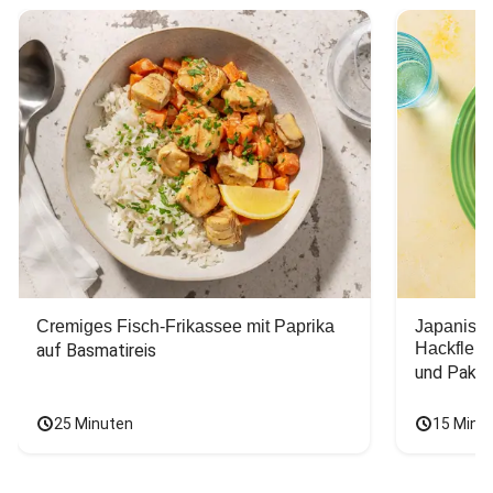
Cremiges Fisch-Frikassee mit Paprika
Japanisc
Hackfleis
auf Basmatireis
und Pak C
25 Minuten
15 Minu