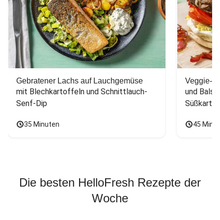
Gebratener Lachs auf Lauchgemüse
Veggie-Bu
mit Blechkartoffeln und Schnittlauch-
und Balsa
Senf-Dip
Süßkarto
35 Minuten
45 Minu
Die besten HelloFresh Rezepte der
Woche