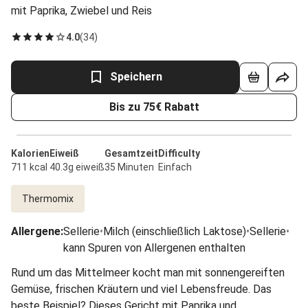
mit Paprika, Zwiebel und Reis
4.0
(
34
)
Speichern
Bis zu 75€ Rabatt
Kalorien
Eiweiß
Gesamtzeit
Difficulty
711 kcal
40.3g eiweiß
35 Minuten
Einfach
Thermomix
Allergene
:
Sellerie
•
Milch (einschließlich Laktose)
•
Sellerie
•
kann Spuren von Allergenen enthalten
Rund um das Mittelmeer kocht man mit sonnengereiften
Gemüse, frischen Kräutern und viel Lebensfreude. Das
beste Beispiel? Dieses Gericht mit Paprika und