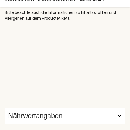
aromatischer Soße. Hol dir mit unseren mediterranen
Rezepten Sommer auf den Teller.
Bitte beachte auch die Informationen zu Inhaltsstoffen und
Allergenen auf dem Produktetikett.
Nährwertangaben