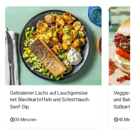
Gebratener Lachs auf Lauchgemüse
Veggie-Bu
mit Blechkartoffeln und Schnittlauch-
und Balsa
Senf-Dip
Süßkarto
35 Minuten
45 Minu