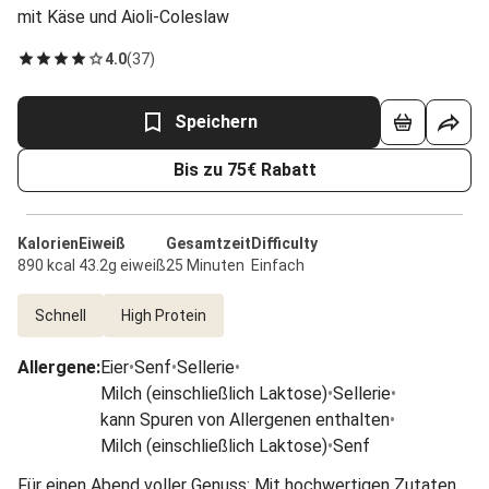
mit Käse und Aioli-Coleslaw
4.0
(
37
)
Speichern
Bis zu 75€ Rabatt
Kalorien
Eiweiß
Gesamtzeit
Difficulty
890 kcal
43.2g eiweiß
25 Minuten
Einfach
Schnell
High Protein
Allergene
:
Eier
•
Senf
•
Sellerie
•
Milch (einschließlich Laktose)
•
Sellerie
•
kann Spuren von Allergenen enthalten
•
Milch (einschließlich Laktose)
•
Senf
Für einen Abend voller Genuss: Mit hochwertigen Zutaten