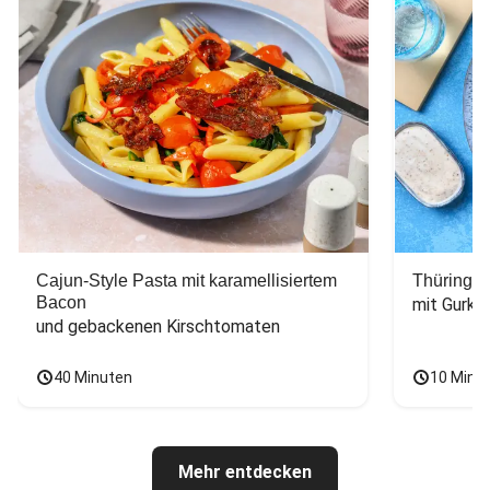
Cajun-Style Pasta mit karamellisiertem
Thüringer
Bacon
mit Gurke
und gebackenen Kirschtomaten
40 Minuten
10 Minu
Mehr entdecken