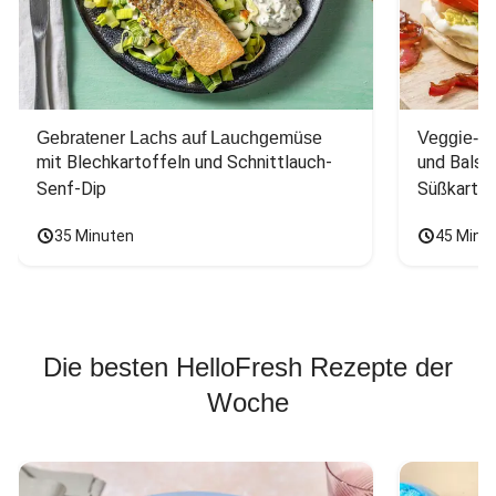
Gebratener Lachs auf Lauchgemüse
Veggie-Bu
mit Blechkartoffeln und Schnittlauch-
und Balsa
Senf-Dip
Süßkarto
35 Minuten
45 Minu
Die besten HelloFresh Rezepte der
Woche