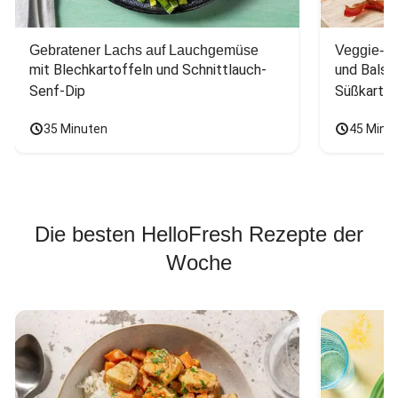
Gebratener Lachs auf Lauchgemüse
Veggie-Bu
mit Blechkartoffeln und Schnittlauch-
und Balsa
Senf-Dip
Süßkarto
35 Minuten
45 Minu
Die besten HelloFresh Rezepte der
Woche