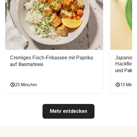
Cremiges Fisch-Frikassee mit Paprika
Japanisc
Hackfleis
auf Basmatireis
und Pak C
25 Minuten
15 Minu
Mehr entdecken