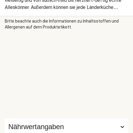
vielseitig und von süßlich-mild bis herzhaft-deftig echte
Alleskönner. Außerdem können sie jede Länderküche
abbilden: deutsch, vietnamesisch, dänisch etc. Am Ende
heißt es bloß noch: Aufschneiden, stapeln und zubeißen!
Bitte beachte auch die Informationen zu Inhaltsstoffen und
Allergenen auf dem Produktetikett.
Nährwertangaben