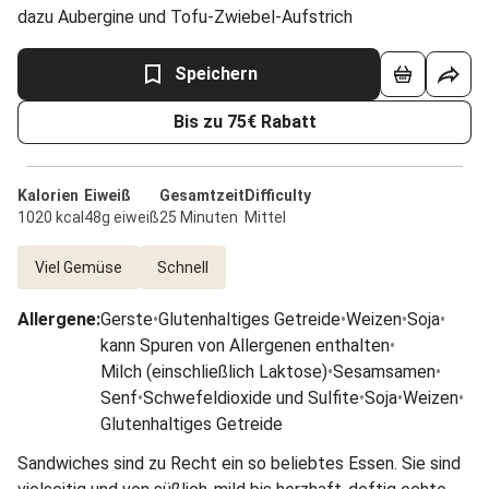
dazu Aubergine und Tofu-Zwiebel-Aufstrich
Speichern
Bis zu 75€ Rabatt
Kalorien
Eiweiß
Gesamtzeit
Difficulty
1020 kcal
48g eiweiß
25 Minuten
Mittel
Viel Gemüse
Schnell
Allergene
:
Gerste
•
Glutenhaltiges Getreide
•
Weizen
•
Soja
•
kann Spuren von Allergenen enthalten
•
Milch (einschließlich Laktose)
•
Sesamsamen
•
Senf
•
Schwefeldioxide und Sulfite
•
Soja
•
Weizen
•
Glutenhaltiges Getreide
Sandwiches sind zu Recht ein so beliebtes Essen. Sie sind