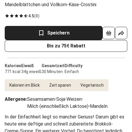
Mandelblättchen und Vollkorn-Käse-Crostini
4.5
(
8
)
Speichern
Bis zu 75€ Rabatt
Kalorien
Eiweiß
Gesamtzeit
Difficulty
771 kcal
34g eiweiß
30 Minuten
Einfach
Kalorien im Blick
Zeit sparen
Vegetarisch
Allergene
:
Sesamsamen
•
Soja
•
Weizen
•
Milch (einschließlich Laktose)
•
Mandeln
In der Einfachheit liegt so mancher Genuss! Darum gibt es
heute eine deftige und schnell zubereitete Brokkoli-
Creme-Suppe. Ein weiterer Vorteil: Du benötigst lediglich