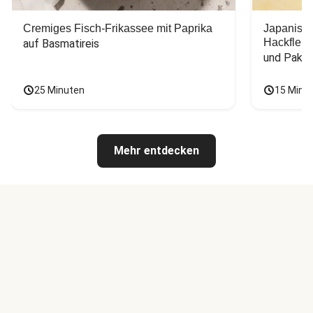
Cremiges Fisch-Frikassee mit Paprika
Japanisc
Hackfleis
auf Basmatireis
und Pak C
25 Minuten
15 Minu
Mehr entdecken