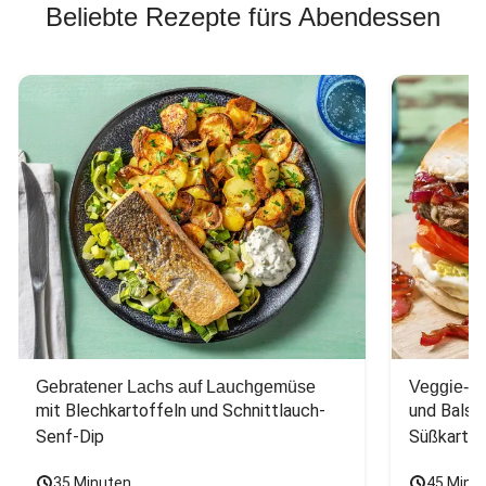
Beliebte Rezepte fürs Abendessen
Gebratener Lachs auf Lauchgemüse
Veggie-Bu
mit Blechkartoffeln und Schnittlauch-
und Balsa
Senf-Dip
Süßkarto
35 Minuten
45 Minu