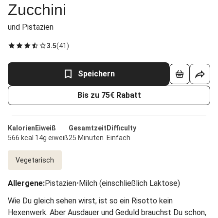
Zucchini
und Pistazien
3.5
(
41
)
Speichern
Bis zu 75€ Rabatt
Kalorien
Eiweiß
Gesamtzeit
Difficulty
566 kcal
14g eiweiß
25 Minuten
Einfach
Vegetarisch
Allergene
:
Pistazien
•
Milch (einschließlich Laktose)
Wie Du gleich sehen wirst, ist so ein Risotto kein
Hexenwerk. Aber Ausdauer und Geduld brauchst Du schon,