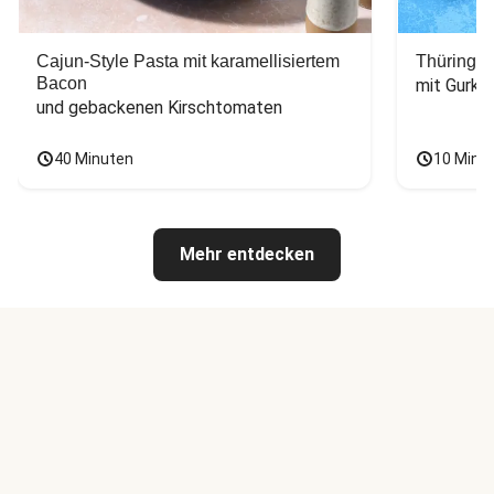
Cajun-Style Pasta mit karamellisiertem
Thüringer
Bacon
mit Gurke
und gebackenen Kirschtomaten
40 Minuten
10 Minu
Mehr entdecken