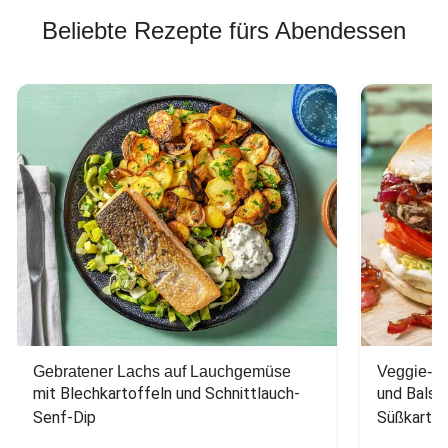
Beliebte Rezepte fürs Abendessen
Gebratener Lachs auf Lauchgemüse
Veggie-Bu
mit Blechkartoffeln und Schnittlauch-
und Balsa
Senf-Dip
Süßkarto