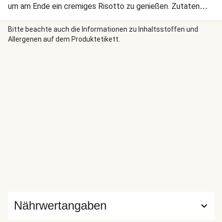
um am Ende ein cremiges Risotto zu genießen. Zutaten
bereit, gieß Dir ein Glas Wein oder Saft ein und genieß die
Ruhe beim Rühren, auch Zen-Kochen genannt. Guten
Bitte beachte auch die Informationen zu Inhaltsstoffen und
Allergenen auf dem Produktetikett.
Appetit!
Nährwertangaben