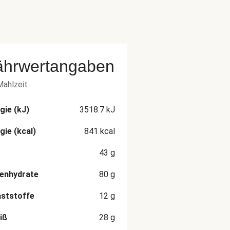
ährwertangaben
Mahlzeit
gie (kJ)
3518.7
kJ
gie (kcal)
841
kcal
43
g
enhydrate
80
g
aststoffe
12
g
iß
28
g