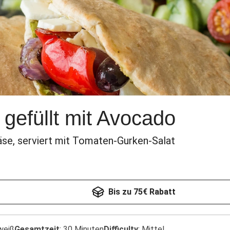
 gefüllt mit Avocado
äse, serviert mit Tomaten-Gurken-Salat
Bis zu 75€ Rabatt
weiß
Gesamtzeit
:
30 Minuten
Difficulty
:
Mittel