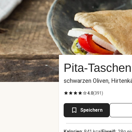
Pita-Taschen
schwarzen Oliven, Hirtenk
4.0
(
391
)
Speichern
Kalorien
:
841 kcal
Eiweiß
:
28g ei