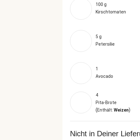
100 g
Kirschtomaten
5 g
Petersilie
1
Avocado
4
Pita-Brote
(
)
Enthält:
Weizen
Nicht in Deiner Liefe