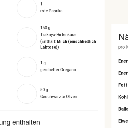
1
rote Paprika
150 g
N
Trakaya-Hirtenkäse
(
Enthält:
Milch (einschließlich
)
pro 
Laktose)
Ener
1 g
gerebelter Oregano
Ener
Fett
50 g
Geschwärzte Oliven
Kohl
Ball
rung enthalten
Eiwe