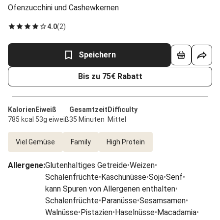
Ofenzucchini und Cashewkernen
4.0
(
2
)
Speichern
Bis zu 75€ Rabatt
Kalorien
Eiweiß
Gesamtzeit
Difficulty
785 kcal
53g eiweiß
35 Minuten
Mittel
Viel Gemüse
Family
High Protein
Allergene
:
Glutenhaltiges Getreide
•
Weizen
•
Schalenfrüchte
•
Kaschunüsse
•
Soja
•
Senf
•
kann Spuren von Allergenen enthalten
•
Schalenfrüchte
•
Paranüsse
•
Sesamsamen
•
Walnüsse
•
Pistazien
•
Haselnüsse
•
Macadamia
•