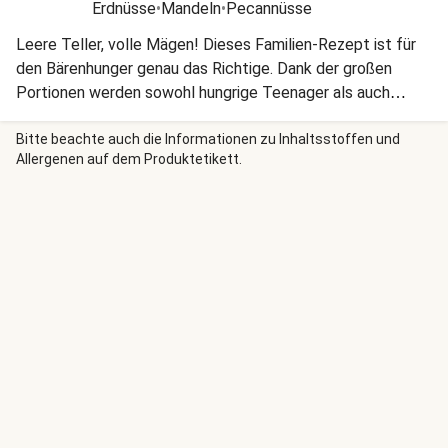
Erdnüsse
•
Mandeln
•
Pecannüsse
Leere Teller, volle Mägen! Dieses Familien-Rezept ist für
den Bärenhunger genau das Richtige. Dank der großen
Portionen werden sowohl hungrige Teenager als auch
Erwachsene rundum satt. Für ein abwechslungsreiches und
leckeres Familienessen, bei dem jeder Hunger gestillt wird.
Bitte beachte auch die Informationen zu Inhaltsstoffen und
Allergenen auf dem Produktetikett.
Guten Appetit!