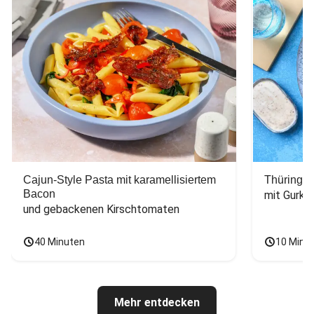
Cajun-Style Pasta mit karamellisiertem
Thüringer
Bacon
mit Gurke
und gebackenen Kirschtomaten
40 Minuten
10 Minu
Mehr entdecken