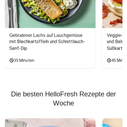
Gebratener Lachs auf Lauchgemüse
Veggie-Bu
mit Blechkartoffeln und Schnittlauch-
und Balsa
Senf-Dip
Süßkarto
35 Minuten
45 Minu
Die besten HelloFresh Rezepte der
Woche