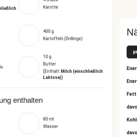
Karotte
hließlich
N
400 g
s
Kartoffeln (Drillinge)
p
10 g
Butter
lo
Ener
(
Enthält:
Milch (einschließlich
)
Laktose)
Ener
Fett
rung enthalten
davo
80 ml
Kohl
Wasser
dav