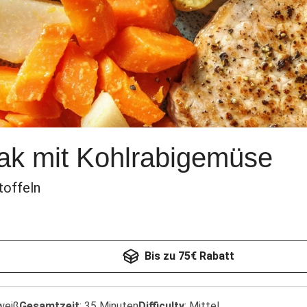
ak mit Kohlrabigemüse
toffeln
Bis zu 75€ Rabatt
weiß
Gesamtzeit
:
35 Minuten
Difficulty
:
Mittel