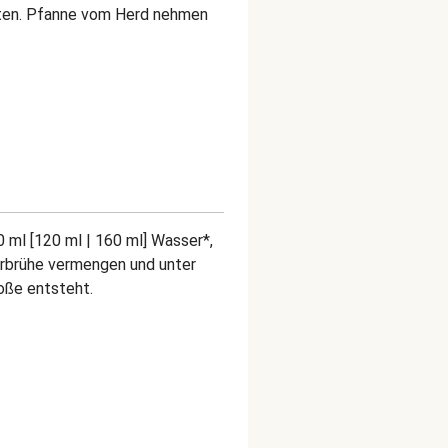
raten. Pfanne vom Herd nehmen
 ml [120 ml | 160 ml] Wasser*,
erbrühe vermengen und unter
oße entsteht.