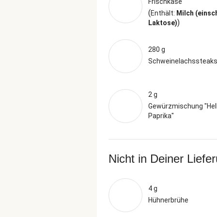
Frischkäse
(
Enthält:
Milch (einsc
)
Laktose)
280 g
Schweinelachssteak
2 g
Gewürzmischung "Hel
Paprika"
Nicht in Deiner Liefe
4 g
Hühnerbrühe