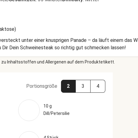
Laktose)
 versteckt unter einer knusprigen Panade – da läuft einem das
Dir Dein Schweinesteak so richtig gut schmecken lassen!
 zu Inhaltsstoffen und Allergenen auf dem Produktetikett.
Portionsgröße
2
3
4
10 g
Dill/Petersilie
4 Stück