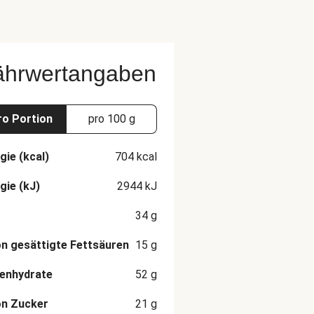
ährwertangaben
ro Portion
pro 100 g
gie (kcal)
704
kcal
gie (kJ)
2944
kJ
34
g
n gesättigte Fettsäuren
15
g
enhydrate
52
g
on Zucker
21
g