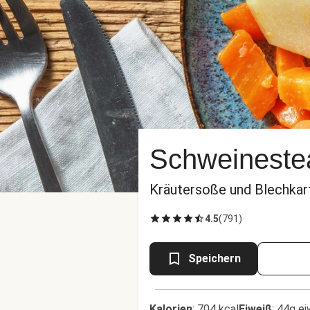
Schweineste
Kräutersoße und Blechkar
4.5
(
791
)
Speichern
Kalorien
:
704 kcal
Eiweiß
:
44g ei