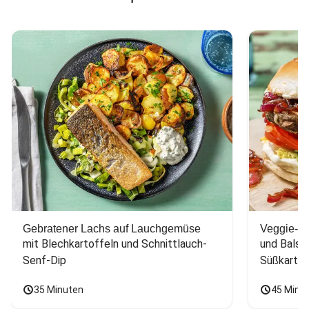
Gebratener Lachs auf Lauchgemüse
Veggie-Bu
mit Blechkartoffeln und Schnittlauch-
und Balsa
Senf-Dip
Süßkarto
35 Minuten
45 Minu