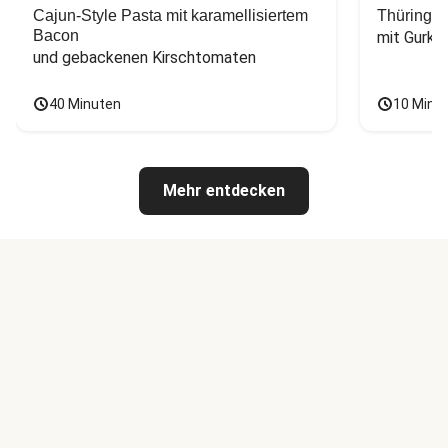
Cajun-Style Pasta mit karamellisiertem
Thüringer
Bacon
mit Gurke
und gebackenen Kirschtomaten
40 Minuten
10 Minu
Mehr entdecken