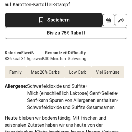
auf Karotten-Kartoffel-Stampf
Speichern
Bis zu 75€ Rabatt
Kalorien
Eiweiß
Gesamtzeit
Difficulty
836 kcal
31.5g eiweiß
30 Minuten
Schwierig
Family
Max 20% Carbs
Low Carb
Viel Gemüse
Allergene
:
Schwefeldioxide und Sulfite
•
Milch (einschließlich Laktose)
•
Senf
•
Sellerie
•
Senf
•
kann Spuren von Allergenen enthalten
•
Schwefeldioxide und Sulfite
•
Sesamsamen
Heute bleiben wir bodenständig. Mit frischen und
saisonalen Zutaten haben wir uns heute von der