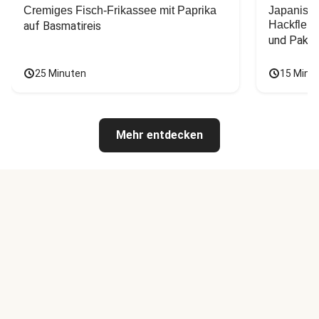
Cremiges Fisch-Frikassee mit Paprika
Japanisc
Hackfleis
auf Basmatireis
und Pak C
25 Minuten
15 Minu
Mehr entdecken