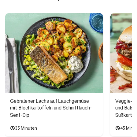
Gebratener Lachs auf Lauchgemüse
Veggie-Bu
mit Blechkartoffeln und Schnittlauch-
und Balsa
Senf-Dip
Süßkarto
35 Minuten
45 Minu