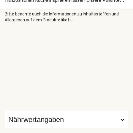
französischen Küche inspirieren lassen. Unsere Variante
wird Dir Deinen Abend bestimmt verschönern. Guten
Appetit!
Bitte beachte auch die Informationen zu Inhaltsstoffen und
Allergenen auf dem Produktetikett.
Nährwertangaben