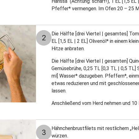
Harissa“ (Achtung: scharf!), 1 EL [1,5 EL 
Pfeffer* vermengen. Im Ofen 20 – 25 Mi
Die Hälfte [drei Viertel | gesamtes] To
2
EL [1,5 EL | 2 EL] Olivenöl* in einem klei
Hitze anbraten.
Die Hälfte [drei Viertel | gesamten] Quino
Gemüsebrühe, 0,25 TL [0,3 TL | 0,5 TL] 
ml] Wasser* dazugeben. Pfeffern*, einm
etwas reduzieren und mit geschlossene
lassen.
Anschließend vom Herd nehmen und 10 Mi
Hähnchenbrustfilets mit restlichem „Hell
3
würzen.