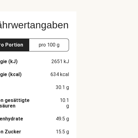
ährwertangaben
ro Portion
pro 100 g
gie (kJ)
2651
kJ
gie (kcal)
634
kcal
30.1
g
n gesättigte
10.1
säuren
g
enhydrate
49.5
g
on Zucker
15.5
g