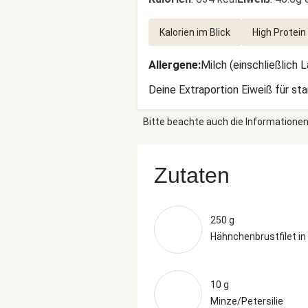
Kalorien im Blick
High Protein
Allergene
:
Milch (einschließlich 
Deine Extraportion Eiweiß für st
Bitte beachte auch die Informationen
Zutaten
250 g
Hähnchenbrustfilet in
10 g
Minze/Petersilie