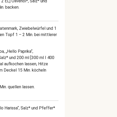
| 2 EL] Olivenöl*, Salz* und
n. backen.
matenmark, Zwiebelwürfel und 1
nen Topf 1 – 2 Min. bei mittlerer
a, „Hello Paprika“,
Salz* und 200 ml [300 ml I 400
al aufkochen lassen, Hitze
m Deckel 15 Min. köcheln
n. quellen lassen.
o Harissa“, Salz* und Pfeffer*