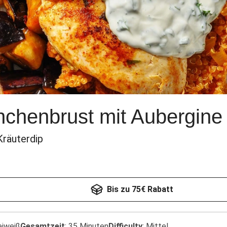
chenbrust mit Aubergine
räuterdip
Bis zu 75€ Rabatt
eiweiß
Gesamtzeit
:
35 Minuten
Difficulty
:
Mittel