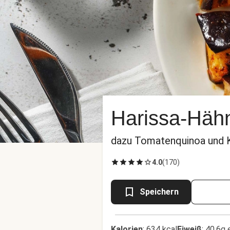
Harissa-Hähn
dazu Tomatenquinoa und K
4.0
(
170
)
Speichern
Kalorien
:
634 kcal
Eiweiß
:
40.6g 