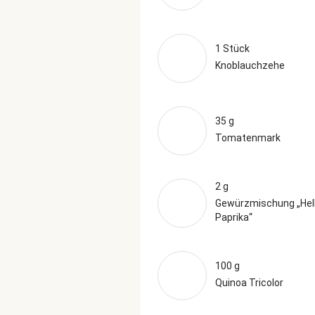
1 Stück
Knoblauchzehe
35 g
Tomatenmark
2 g
Gewürzmischung „Hel
Paprika“
100 g
Quinoa Tricolor