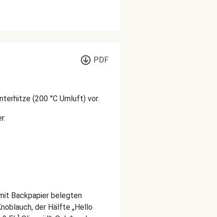
PDF
terhitze (200 °C Umluft) vor.
r.
 mit Backpapier belegten
oblauch, der Hälfte „Hello