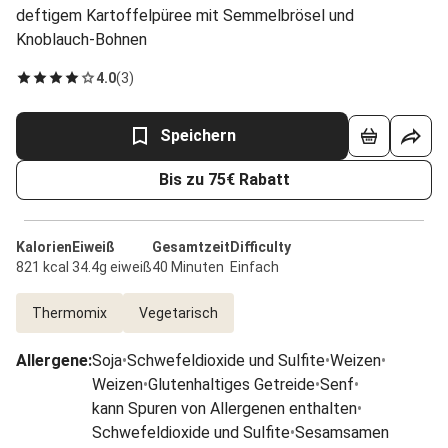
deftigem Kartoffelpüree mit Semmelbrösel und
Knoblauch-Bohnen
4.0
(
3
)
Speichern
Bis zu 75€ Rabatt
Kalorien
Eiweiß
Gesamtzeit
Difficulty
821 kcal
34.4g eiweiß
40 Minuten
Einfach
Thermomix
Vegetarisch
Allergene
:
Soja
•
Schwefeldioxide und Sulfite
•
Weizen
•
Weizen
•
Glutenhaltiges Getreide
•
Senf
•
kann Spuren von Allergenen enthalten
•
Schwefeldioxide und Sulfite
•
Sesamsamen