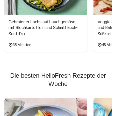
Gebratener Lachs auf Lauchgemüse
Veggie-Bu
mit Blechkartoffeln und Schnittlauch-
und Balsa
Senf-Dip
Süßkarto
35 Minuten
45 Minu
Die besten HelloFresh Rezepte der
Woche