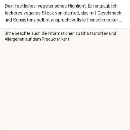
Dein festliches, vegetarisches Highlight: Ein unglaublich
leckeres veganes Steak von planted, das mit Geschmack
und Konsistenz selbst anspruchsvollste Feinschmecker
überzeugt. Begleitet von einer Pflaumen-Balsamico-Soße,
Bohnen mit goldbraunen Semmelbröseln und cremigem
Bitte beachte auch die Informationen zu Inhaltsstoffen und
Allergenen auf dem Produktetikett.
Kartoffelpüree garantiert dieses Gericht strahlende Augen
und begeisterte Gaumen.