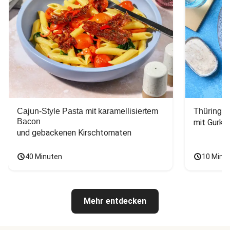
Cajun-Style Pasta mit karamellisiertem
Thüringer
Bacon
mit Gurke
und gebackenen Kirschtomaten
40 Minuten
10 Minu
Mehr entdecken