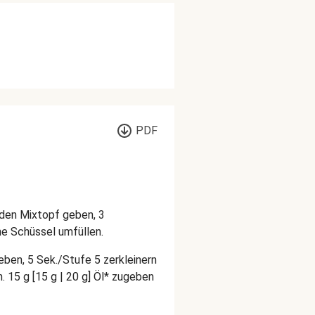
PDF
n den Mixtopf geben, 3
ine Schüssel umfüllen.
eben, 5 Sek./Stufe 5 zerkleinern
n.
15 g [15 g | 20 g] Öl* zugeben