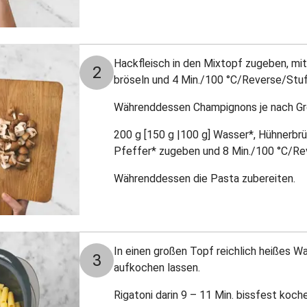
Hackfleisch in den Mixtopf zugeben, mi
2
bröseln und 4 Min./100 °C/Reverse/Stu
Währenddessen
Champignons je nach Grö
200 g [150 g |100 g] Wasser*, Hühnerbrü
Pfeffer* zugeben und 8 Min./100 °C/Re
Währenddessen die Pasta zubereiten.
I
n einen großen Topf reichlich heißes Wa
3
aufkochen lassen.
Rigatoni darin 9 – 11 Min. bissfest koch