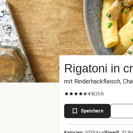
Rigatoni in c
mit Rinderhackfleisch, Ch
4.5
(
254
)
Speichern
Kalorien
:
1039 kcal
Eiweiß
:
41.9g