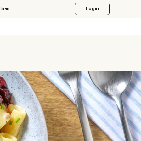
hein
Login