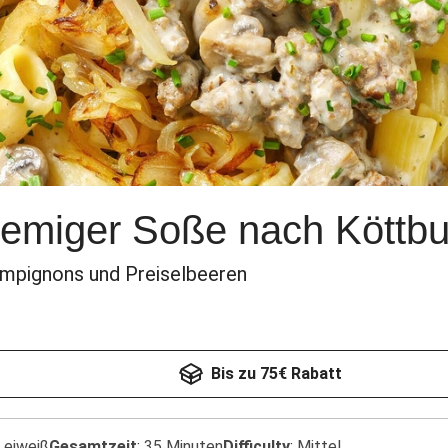
remiger Soße nach Köttbul
ampignons und Preiselbeeren
Bis zu 75€ Rabatt
 eiweiß
Gesamtzeit
:
35 Minuten
Difficulty
:
Mittel