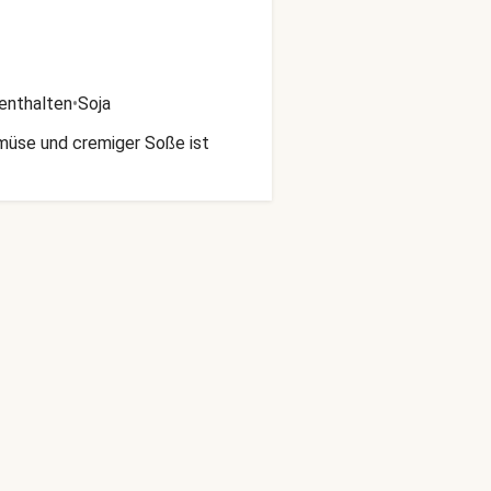
enthalten
•
Soja
emüse und cremiger Soße ist