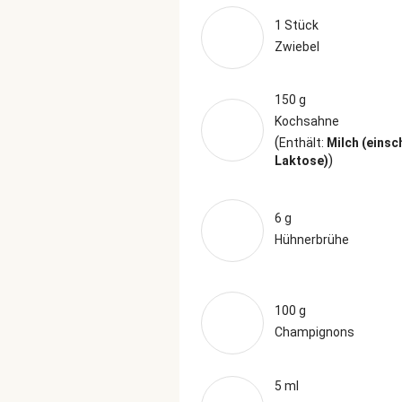
1 Stück
Zwiebel
150 g
Kochsahne
(
Enthält:
Milch (einsc
)
Laktose)
6 g
Hühnerbrühe
100 g
Champignons
5 ml