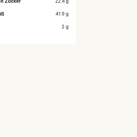
on Zucker
22.4
g
iß
41.9
g
2
g