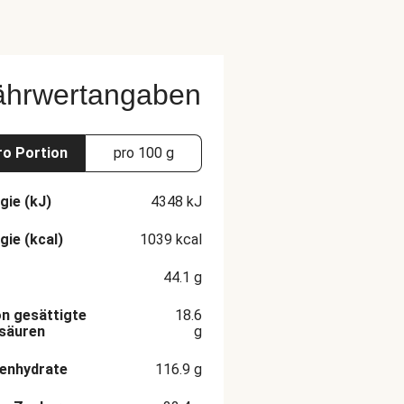
ährwertangaben
ro Portion
pro 100 g
gie (kJ)
4348
kJ
gie (kcal)
1039
kcal
44.1
g
n gesättigte
18.6
säuren
g
enhydrate
116.9
g