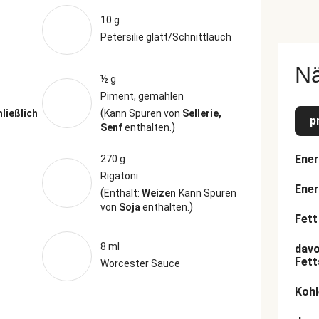
10 g
Petersilie glatt/Schnittlauch
N
½ g
Piment, gemahlen
(
hließlich
Kann Spuren von
Sellerie,
p
)
Senf
enthalten.
Ener
270 g
Rigatoni
Ener
(
Enthält:
Weizen
Kann Spuren
)
von
Soja
enthalten.
Fett
8 ml
davo
Fett
Worcester Sauce
Kohl