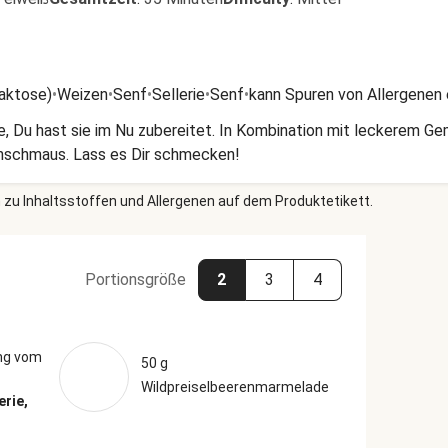
Laktose)
•
Weizen
•
Senf
•
Sellerie
•
Senf
•
kann Spuren von Allergenen 
, Du hast sie im Nu zubereitet. In Kombination mit leckerem G
enschmaus. Lass es Dir schmecken!
 zu Inhaltsstoffen und Allergenen auf dem Produktetikett.
Portionsgröße
2
3
4
ng vom
50 g
Wildpreiselbeerenmarmelade
erie,