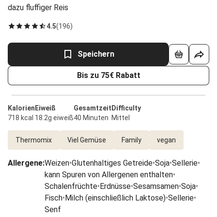
dazu fluffiger Reis
4.5
(
196
)
Speichern
Bis zu 75€ Rabatt
Kalorien
Eiweiß
Gesamtzeit
Difficulty
718 kcal
18.2g eiweiß
40 Minuten
Mittel
Thermomix
Viel Gemüse
Family
vegan
Allergene
:
Weizen
•
Glutenhaltiges Getreide
•
Soja
•
Sellerie
•
kann Spuren von Allergenen enthalten
•
Schalenfrüchte
•
Erdnüsse
•
Sesamsamen
•
Soja
•
Fisch
•
Milch (einschließlich Laktose)
•
Sellerie
•
Senf