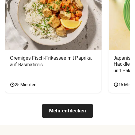
Cremiges Fisch-Frikassee mit Paprika
Japanisc
Hackfleis
auf Basmatireis
und Pak C
25 Minuten
15 Minu
Mehr entdecken