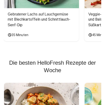
Gebratener Lachs auf Lauchgemüse
Veggie-Bu
mit Blechkartoffeln und Schnittlauch-
und Balsa
Senf-Dip
Süßkarto
35 Minuten
45 Minu
Die besten HelloFresh Rezepte der
Woche