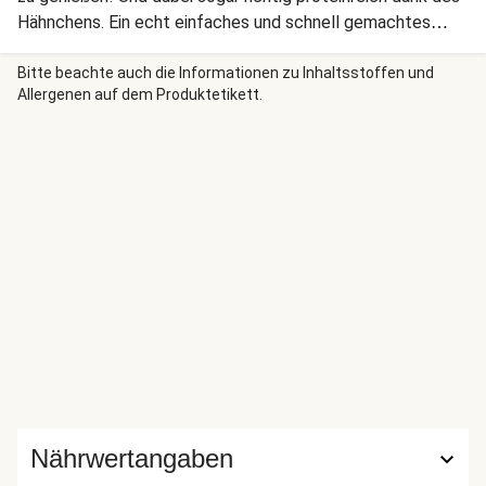
Hähnchens. Ein echt einfaches und schnell gemachtes
Gericht, das Dir heute den Tag verschönert. Wir wünschen
Dir einen guten Appetit!
Bitte beachte auch die Informationen zu Inhaltsstoffen und
Allergenen auf dem Produktetikett.
Nährwertangaben