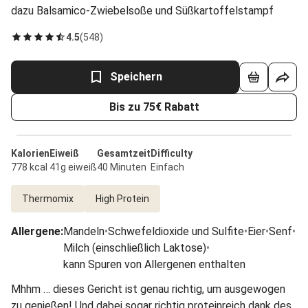
dazu Balsamico-Zwiebelsoße und Süßkartoffelstampf
4.5
(
548
)
Speichern
Bis zu 75€ Rabatt
Kalorien
Eiweiß
Gesamtzeit
Difficulty
778 kcal
41g eiweiß
40 Minuten
Einfach
Thermomix
High Protein
Allergene
:
Mandeln
•
Schwefeldioxide und Sulfite
•
Eier
•
Senf
•
Milch (einschließlich Laktose)
•
kann Spuren von Allergenen enthalten
Mhhm … dieses Gericht ist genau richtig, um ausgewogen
zu genießen! Und dabei sogar richtig proteinreich dank des