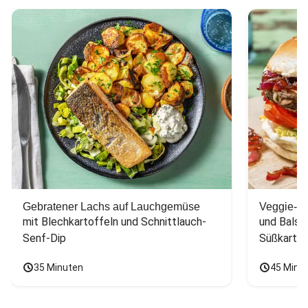
Gebratener Lachs auf Lauchgemüse
Veggie-Bu
mit Blechkartoffeln und Schnittlauch-
und Balsa
Senf-Dip
Süßkarto
35 Minuten
45 Minu