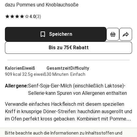
dazu Pommes und Knoblauchsoße
4.0
(
3
)
Speichern
Bis zu 75€ Rabatt
Kalorien
Eiweiß
Gesamtzeit
Difficulty
909 kcal
32.5g eiweiß
30 Minuten
Einfach
Allergene
:
Senf
•
Soja
•
Eier
•
Milch (einschließlich Laktose)
•
Sellerie
•
kann Spuren von Allergenen enthalten
Verwandle einfaches Hackfleisch mit diesem speziellen
Kniff in knusprige Döner-Streifen: hauchdünn ausgerollt und
im Ofen perfekt kross gebacken. Kombiniert mit Pommes
und würziger Knoblauchsoße kreierst Du im Handumdrehen
Deinen eigenen Döner-Teller.
Bitte beachte auch die Informationen zu Inhaltsstoffen und