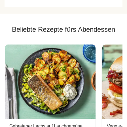
Beliebte Rezepte fürs Abendessen
Gebratener Lachs auf Lauchgemüse
Veggie-Bu