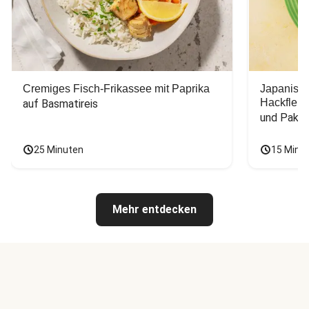
Cremiges Fisch-Frikassee mit Paprika
Japanisc
Hackfleis
auf Basmatireis
und Pak C
25 Minuten
15 Minu
Mehr entdecken