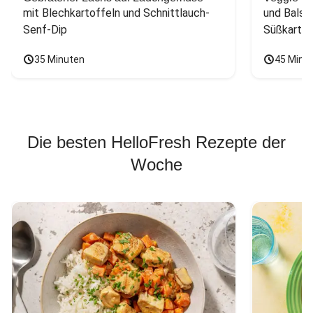
mit Blechkartoffeln und Schnittlauch-
und Balsa
Senf-Dip
Süßkarto
35 Minuten
45 Minu
Die besten HelloFresh Rezepte der
Woche