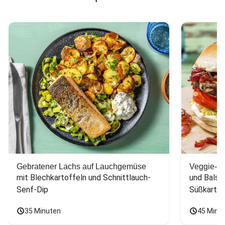
Gebratener Lachs auf Lauchgemüse
Veggie-Bu
mit Blechkartoffeln und Schnittlauch-
und Balsa
Senf-Dip
Süßkarto
35 Minuten
45 Minu