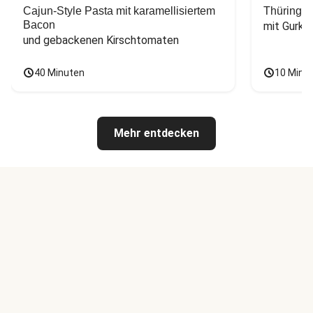
Cajun-Style Pasta mit karamellisiertem
Thüringer
Bacon
mit Gurke
und gebackenen Kirschtomaten
40 Minuten
10 Minu
Mehr entdecken