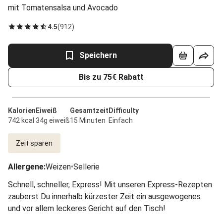
mit Tomatensalsa und Avocado
4.5
(
912
)
Speichern
Bis zu 75€ Rabatt
Kalorien
Eiweiß
Gesamtzeit
Difficulty
742 kcal
34g eiweiß
15 Minuten
Einfach
Zeit sparen
Allergene
:
Weizen
•
Sellerie
Schnell, schneller, Express! Mit unseren Express-Rezepten
zauberst Du innerhalb kürzester Zeit ein ausgewogenes
und vor allem leckeres Gericht auf den Tisch!