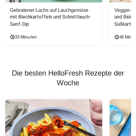
Gebratener Lachs auf Lauchgemüse
Veggie-Bu
mit Blechkartoffeln und Schnittlauch-
und Balsa
Senf-Dip
Süßkarto
35 Minuten
45 Minu
Die besten HelloFresh Rezepte der
Woche