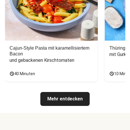
Cajun-Style Pasta mit karamellisiertem
Thüringer
Bacon
mit Gurke
und gebackenen Kirschtomaten
40 Minuten
10 Minu
Mehr entdecken