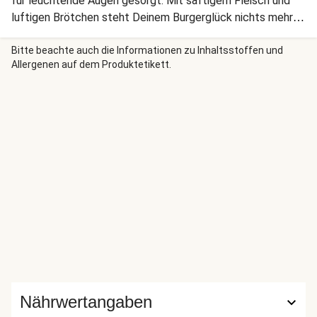
für leuchtende Augen gesorgt. Mit saftigem Fleisch und
luftigen Brötchen steht Deinem Burgerglück nichts mehr
im Weg. Lass es Dir schmecken!
Bitte beachte auch die Informationen zu Inhaltsstoffen und
Allergenen auf dem Produktetikett.
Nährwertangaben