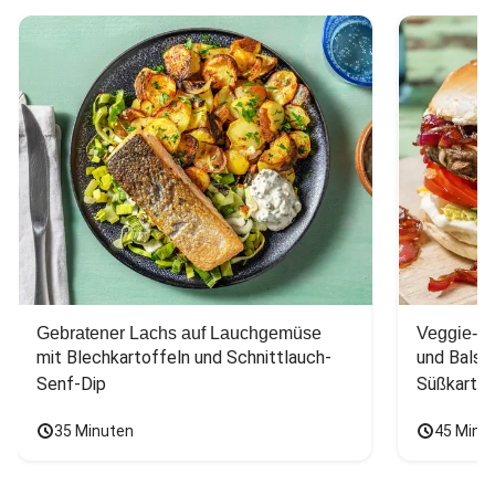
Gebratener Lachs auf Lauchgemüse
Veggie-Bu
mit Blechkartoffeln und Schnittlauch-
und Balsa
Senf-Dip
Süßkarto
35 Minuten
45 Minu