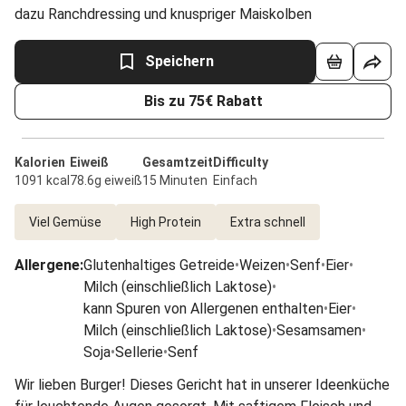
dazu Ranchdressing und knuspriger Maiskolben
Speichern
Bis zu 75€ Rabatt
Kalorien
Eiweiß
Gesamtzeit
Difficulty
1091 kcal
78.6g eiweiß
15 Minuten
Einfach
Viel Gemüse
High Protein
Extra schnell
Allergene
:
Glutenhaltiges Getreide
•
Weizen
•
Senf
•
Eier
•
Milch (einschließlich Laktose)
•
kann Spuren von Allergenen enthalten
•
Eier
•
Milch (einschließlich Laktose)
•
Sesamsamen
•
Soja
•
Sellerie
•
Senf
Wir lieben Burger! Dieses Gericht hat in unserer Ideenküche