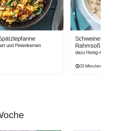
Spätzlepfanne
Schweinemedaillons i
Rahmsoße
nat und Pinienkernen
dazu Honig-Karotten und O
n
35 Minuten
 Woche