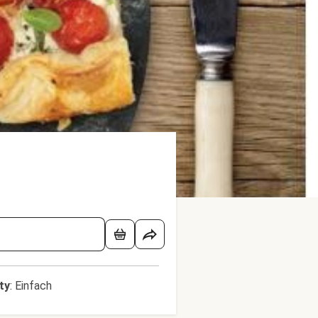
lty
:
Einfach