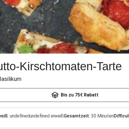
utto-Kirschtomaten-Tarte
Basilikum
Bis zu 75€ Rabatt
weiß
:
undefinedundefined eiweiß
Gesamtzeit
:
30 Minuten
Difficu