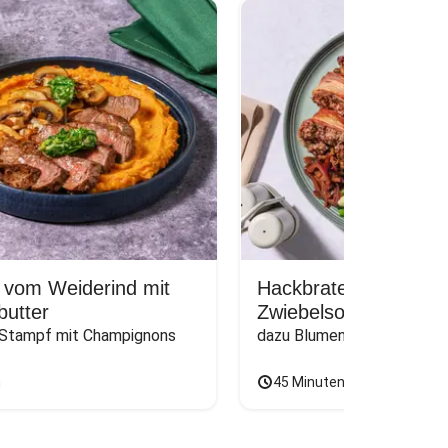
 vom Weiderind mit
Hackbraten im Bacon
butter
Zwiebelsoße
 Stampf mit Champignons
dazu Blumenkohl und grün
n
45 Minuten