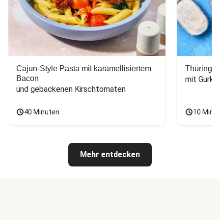
Cajun-Style Pasta mit karamellisiertem
Thüringer
Bacon
mit Gurke
und gebackenen Kirschtomaten
40 Minuten
10 Minu
Mehr entdecken