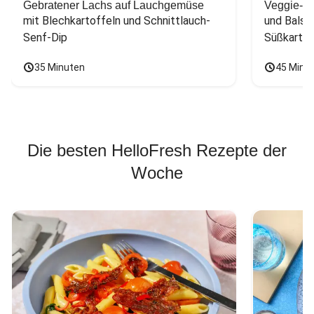
Gebratener Lachs auf Lauchgemüse
Veggie-Bu
mit Blechkartoffeln und Schnittlauch-
und Balsa
Senf-Dip
Süßkarto
35 Minuten
45 Minu
Die besten HelloFresh Rezepte der
Woche