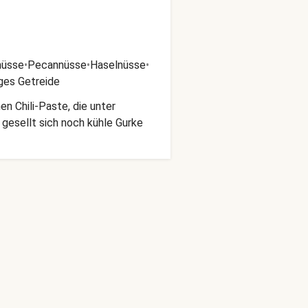
nüsse
•
Pecannüsse
•
Haselnüsse
•
ges Getreide
n Chili-Paste, die unter
 gesellt sich noch kühle Gurke