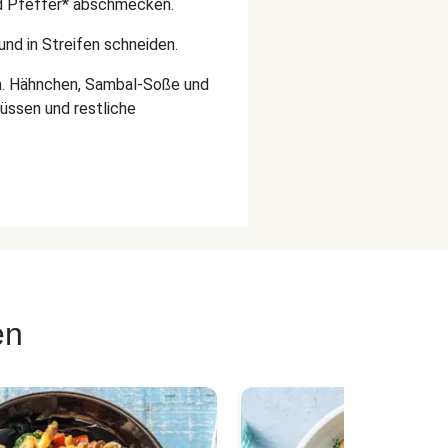
nd Pfeffer* abschmecken.
nd in Streifen schneiden.
en. Hähnchen, Sambal-Soße und
üssen und restliche
en