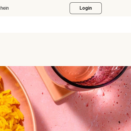
hein
Login