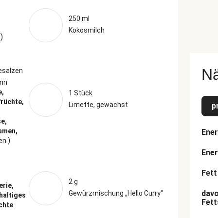
250 ml
Kokosmilch
)
n
N
esalzen
nn
e,
1 Stück
rüchte,
Limette, gewachst
p
e,
amen,
Ener
)
en.
Ener
Fett
2 g
erie,
davo
Gewürzmischung „Hello Curry“
haltiges
Fett
chte