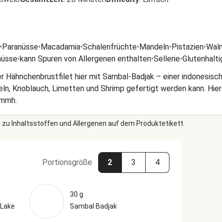
•
Paranüsse
•
Macadamia
•
Schalenfrüchte
•
Mandeln
•
Pistazien
•
Wal
nüsse
•
kann Spuren von Allergenen enthalten
•
Sellerie
•
Glutenhalti
 Hähnchenbrustfilet hier mit Sambal-Badjak – einer indonesische
ln, Knoblauch, Limetten und Shrimp gefertigt werden kann. Hier
mmmh.
 zu Inhaltsstoffen und Allergenen auf dem Produktetikett.
Portionsgröße
2
3
4
30 g
 Lake
Sambal Badjak