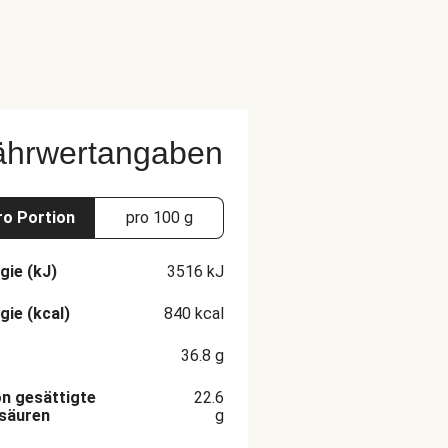
ährwertangaben
ro Portion
pro 100 g
gie (kJ)
3516
kJ
gie (kcal)
840
kcal
36.8
g
n gesättigte
22.6
säuren
g