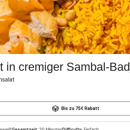
t in cremiger Sambal-Ba
nsalat
Bis zu 75€ Rabatt
eiweiß
Gesamtzeit
:
20 Minuten
Difficulty
:
Einfach