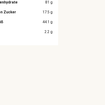
enhydrate
81
g
on Zucker
17.5
g
iß
44.1
g
2.2
g