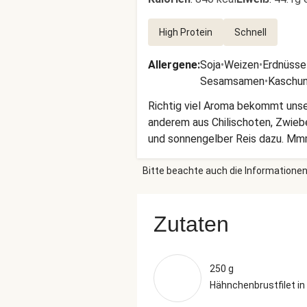
High Protein
Schnell
Allergene
:
Soja
•
Weizen
•
Erdnüsse
Sesamsamen
•
Kaschu
Richtig viel Aroma bekommt unser
anderem aus Chilischoten, Zwiebe
und sonnengelber Reis dazu. M
Bitte beachte auch die Informationen
Zutaten
250 g
Hähnchenbrustfilet in