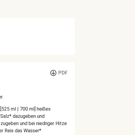
PDF
r.
[525 ml | 700 ml] heißes
] Salz* dazugeben und
 zugeben und bei niedriger Hitze
er Reis das Wasser*