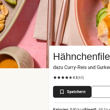
Hähnchenfile
dazu Curry-Reis und Gurke
4.5
(
63
)
Speichern
Kalorien
:
840 kcal
Eiweiß
:
44.1g 