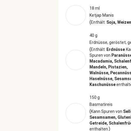
18 ml
Ketjap Manis
(
Enthält:
Soja, Weize
40 g
Erdnüsse, geröstet, g
(
Enthält:
Erdnüsse
Ka
Spuren von
Paranüss
Macadamia, Schalenf
Mandeln, Pistazien,
Walnüsse, Pecannüss
Haselnüsse, Sesams
Kaschunüsse
enthalt
150 g
Basmatireis
(
Kann Spuren von
Sell
Sesamsamen, Gluten
Getreide, Schalenfrü
)
enthalten.