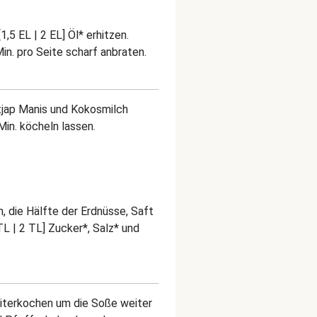
,5 EL | 2 EL] Öl* erhitzen.
in. pro Seite scharf anbraten.
etjap Manis und Kokosmilch
in. köcheln lassen.
, die Hälfte der Erdnüsse, Saft
 TL | 2 TL] Zucker*, Salz* und
iterkochen um die Soße weiter