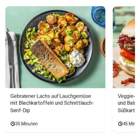
Gebratener Lachs auf Lauchgemüse
Veggie-Bu
mit Blechkartoffeln und Schnittlauch-
und Balsa
Senf-Dip
Süßkarto
35 Minuten
45 Minu