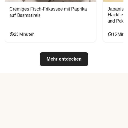
Cremiges Fisch-Frikassee mit Paprika
Japanisc
Hackfleis
auf Basmatireis
und Pak C
25 Minuten
15 Minu
Mehr entdecken