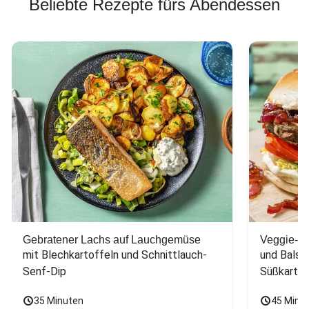
Beliebte Rezepte fürs Abendessen
Gebratener Lachs auf Lauchgemüse
Veggie-Bu
mit Blechkartoffeln und Schnittlauch-
und Balsa
Senf-Dip
Süßkarto
35 Minuten
45 Minu