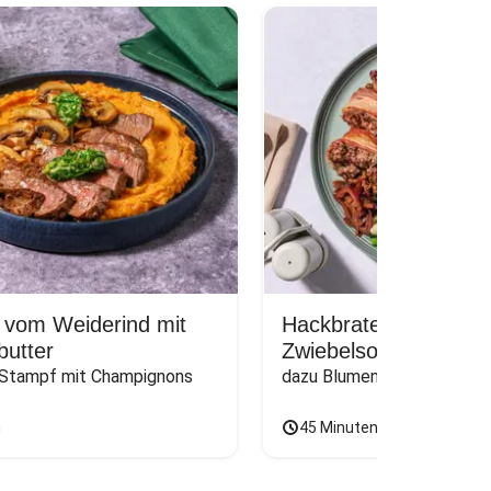
 vom Weiderind mit
Hackbraten im Bacon
butter
Zwiebelsoße
 Stampf mit Champignons
dazu Blumenkohl und grün
n
45 Minuten