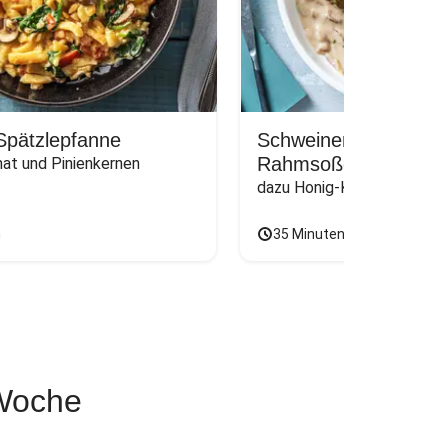
Spätzlepfanne
Schweinemedaillons i
Rahmsoße
nat und Pinienkernen
dazu Honig-Karotten und O
n
35 Minuten
 Woche