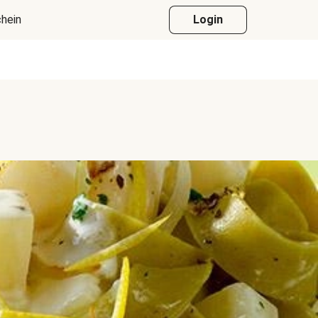
hein
Login