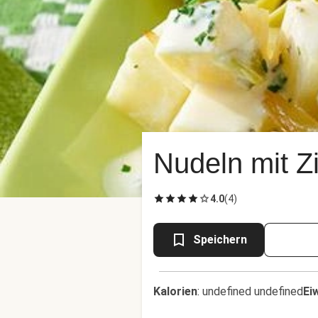
Nudeln mit 
4.0
(
4
)
Speichern
Kalorien
:
undefined undefined
Ei