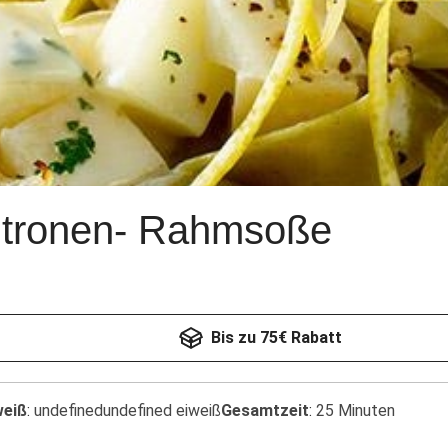
Zitronen- Rahmsoße
Bis zu 75€ Rabatt
weiß
:
undefinedundefined eiweiß
Gesamtzeit
:
25 Minuten