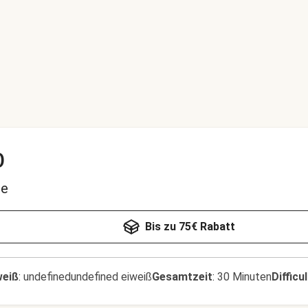
o
pe
Bis zu 75€ Rabatt
weiß
:
undefinedundefined eiweiß
Gesamtzeit
:
30 Minuten
Difficu