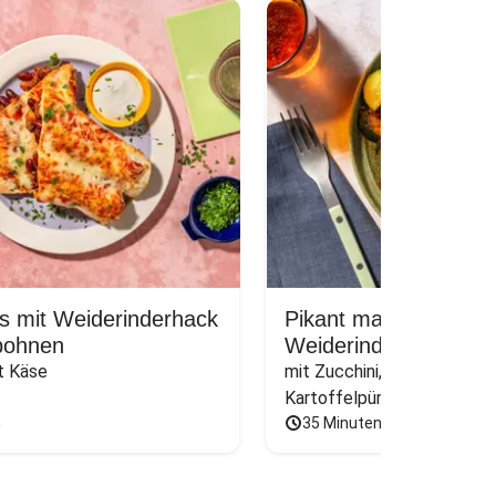
s mit Weiderinderhack
Pikant mariniertes
bohnen
Weiderindersteak
it Käse
mit Zucchini, dazu cremiges
Kartoffelpüree
n
35 Minuten