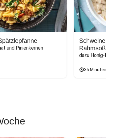
Spätzlepfanne
Schweinemedaillons i
Rahmsoße
nat und Pinienkernen
dazu Honig-Karotten und O
n
35 Minuten
 Woche