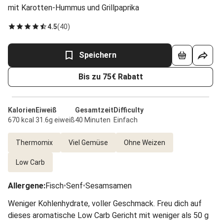
mit Karotten-Hummus und Grillpaprika
4.5
(
40
)
Speichern
Bis zu 75€ Rabatt
Kalorien
Eiweiß
Gesamtzeit
Difficulty
670 kcal
31.6g eiweiß
40 Minuten
Einfach
Thermomix
Viel Gemüse
Ohne Weizen
Low Carb
Allergene
:
Fisch
•
Senf
•
Sesamsamen
Weniger Kohlenhydrate, voller Geschmack. Freu dich auf
dieses aromatische Low Carb Gericht mit weniger als 50 g