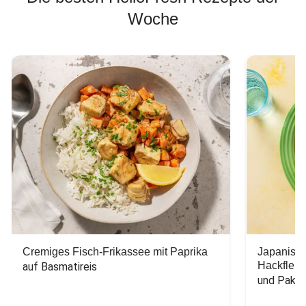
Woche
Cremiges Fisch-Frikassee mit Paprika
Japanisc
Hackfleis
auf Basmatireis
und Pak C