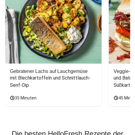
Gebratener Lachs auf Lauchgemüse
Veggie-Bu
mit Blechkartoffeln und Schnittlauch-
und Balsa
Senf-Dip
Süßkarto
35 Minuten
45 Minu
Die besten HelloFresh Rezepte der