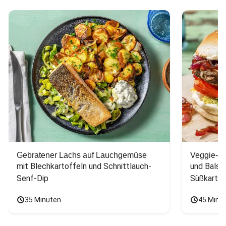
Gebratener Lachs auf Lauchgemüse
Veggie-Bu
mit Blechkartoffeln und Schnittlauch-
und Balsa
Senf-Dip
Süßkarto
35 Minuten
45 Minu