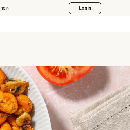
hein
Login