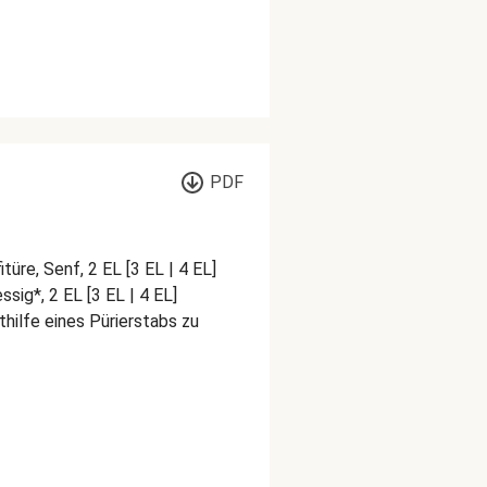
PDF
üre, Senf, 2 EL [3 EL | 4 EL]
ssig*, 2 EL [3 EL | 4 EL]
hilfe eines Pürierstabs zu