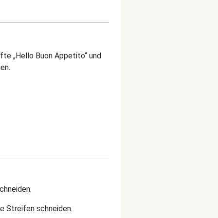
lfte „Hello Buon Appetito“ und
gen.
schneiden.
ne Streifen schneiden.