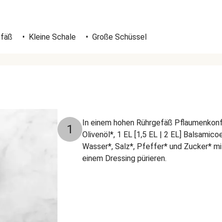
efäß
•
Kleine Schale
•
Große Schüssel
In einem hohen Rührgefäß Pflaumenkonfit
1
Olivenöl*, 1 EL [1,5 EL | 2 EL] Balsamicoe
Wasser*, Salz*, Pfeffer* und Zucker* mit
einem Dressing pürieren.