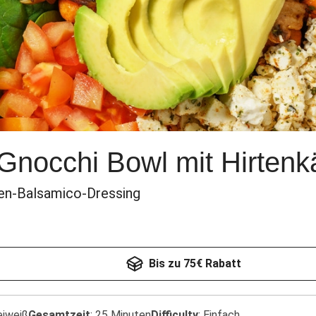
-Gnocchi Bowl mit Hirtenk
en-Balsamico-Dressing
Bis zu 75€ Rabatt
eiweiß
Gesamtzeit
:
25 Minuten
Difficulty
:
Einfach