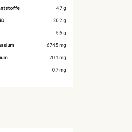
aststoffe
4.7
g
iß
20.2
g
5.6
g
assium
674.5
mg
cium
20.1
mg
0.7
mg