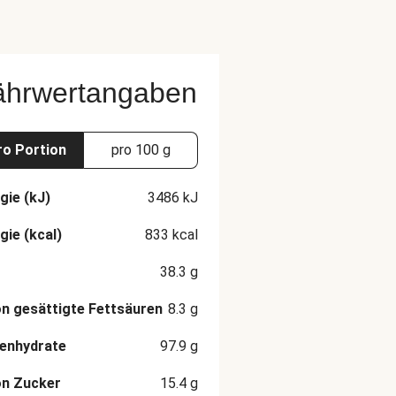
ährwertangaben
ro Portion
pro 100 g
gie (kJ)
3486
kJ
gie (kcal)
833
kcal
38.3
g
n gesättigte Fettsäuren
8.3
g
enhydrate
97.9
g
on Zucker
15.4
g