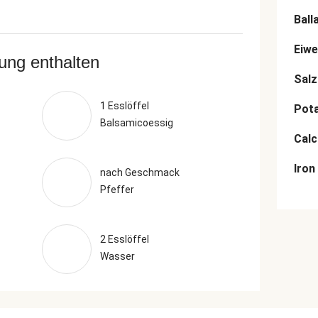
Ball
Eiwe
rung enthalten
Salz
1 Esslöffel
Pot
Balsamicoessig
Cal
Iron
nach Geschmack
Pfeffer
2 Esslöffel
Wasser