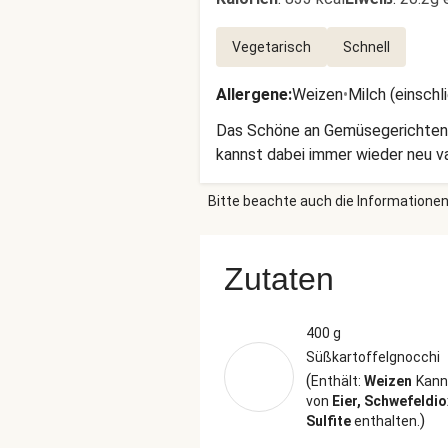
Vegetarisch
Schnell
Allergene
:
Weizen
•
Milch (einschl
Das Schöne an Gemüsegerichten? 
kannst dabei immer wieder neu var
Bitte beachte auch die Informationen
Zutaten
400 g
Süßkartoffelgnocchi
(
Enthält:
Weizen
Kann
von
Eier, Schwefeldi
)
Sulfite
enthalten.