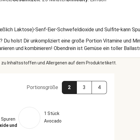
ießlich Laktose)
•
Senf
•
Eier
•
Schwefeldioxide und Sulfite
•
kann Spu
Du holst Dir unkompliziert eine große Portion Vitamine und Min
iieren und kombinieren! Obendrein ist Gemüse ein toller Ballasts
 zu Inhaltsstoffen und Allergenen auf dem Produktetikett.
Portionsgröße
2
3
4
1 Stück
 Spuren
Avocado
oxide und