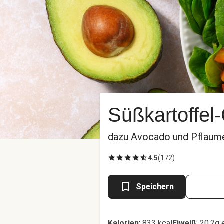
Süßkartoffel
dazu Avocado und Pflaum
4.5
(
172
)
Speichern
Kalorien
:
833 kcal
Eiweiß
:
20.2g 