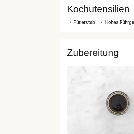
Kochutensilien
•
Pürierstab
•
Hohes Rührg
Zubereitung