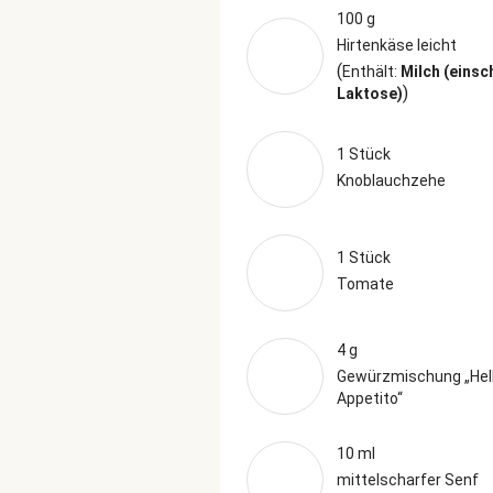
100 g
Hirtenkäse leicht
(
Enthält:
Milch (einsc
)
Laktose)
1 Stück
Knoblauchzehe
1 Stück
Tomate
4 g
Gewürzmischung „Hel
Appetito“
10 ml
mittelscharfer Senf