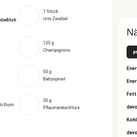
1 Stück
rote Zwiebel
hließlich
N
125 g
Champignons
p
Ener
50 g
Babyspinat
Ener
Fett
20 g
lo Buon
davo
Pflaumenkonfitüre
Kohl
dav