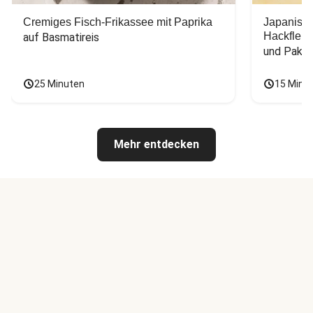
Cremiges Fisch-Frikassee mit Paprika
Japanisc
Hackfleis
auf Basmatireis
und Pak C
25 Minuten
15 Minu
Mehr entdecken