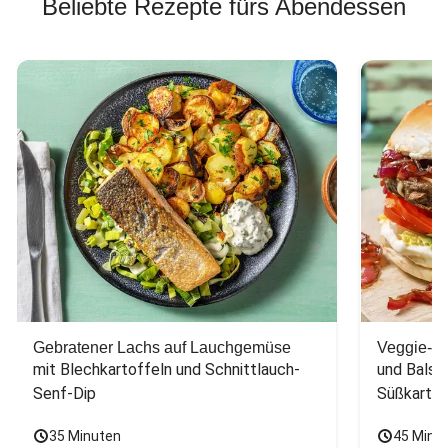
Beliebte Rezepte fürs Abendessen
Gebratener Lachs auf Lauchgemüse
Veggie-Bu
mit Blechkartoffeln und Schnittlauch-
und Balsa
Senf-Dip
Süßkarto
35 Minuten
45 Minu