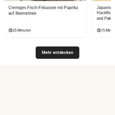
Cremiges Fisch-Frikassee mit Paprika
Japanisc
Hackfleis
auf Basmatireis
und Pak C
25 Minuten
15 Minu
Mehr entdecken