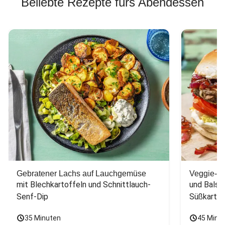
Beliebte Rezepte fürs Abendessen
Gebratener Lachs auf Lauchgemüse
Veggie-Bu
mit Blechkartoffeln und Schnittlauch-
und Balsa
Senf-Dip
Süßkarto
35 Minuten
45 Minu