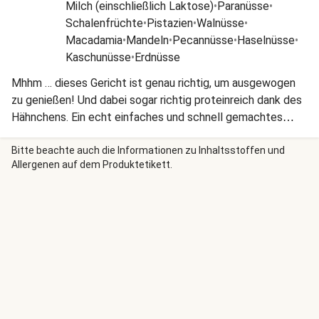
Milch (einschließlich Laktose)
•
Paranüsse
•
Schalenfrüchte
•
Pistazien
•
Walnüsse
•
Macadamia
•
Mandeln
•
Pecannüsse
•
Haselnüsse
•
Kaschunüsse
•
Erdnüsse
Mhhm … dieses Gericht ist genau richtig, um ausgewogen
zu genießen! Und dabei sogar richtig proteinreich dank des
Hähnchens. Ein echt einfaches und schnell gemachtes
Gericht, das Dir heute den Tag verschönert. Wir wünschen
Dir einen guten Appetit!
Bitte beachte auch die Informationen zu Inhaltsstoffen und
Allergenen auf dem Produktetikett.