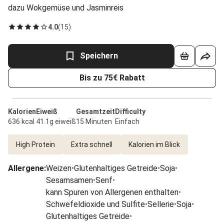
dazu Wokgemüse und Jasminreis
4.0
(
15
)
Speichern
Bis zu 75€ Rabatt
Kalorien
Eiweiß
Gesamtzeit
Difficulty
636 kcal
41.1g eiweiß
15 Minuten
Einfach
High Protein
Extra schnell
Kalorien im Blick
Allergene
:
Weizen
•
Glutenhaltiges Getreide
•
Soja
•
Sesamsamen
•
Senf
•
kann Spuren von Allergenen enthalten
•
Schwefeldioxide und Sulfite
•
Sellerie
•
Soja
•
Glutenhaltiges Getreide
•