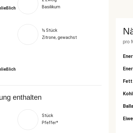
Basilikum
hließlich
N
½ Stück
Zitrone, gewachst
pro 
Ener
Ener
hließlich
Fett
Kohl
rung enthalten
Ball
Stück
Eiwe
Pfeffer*