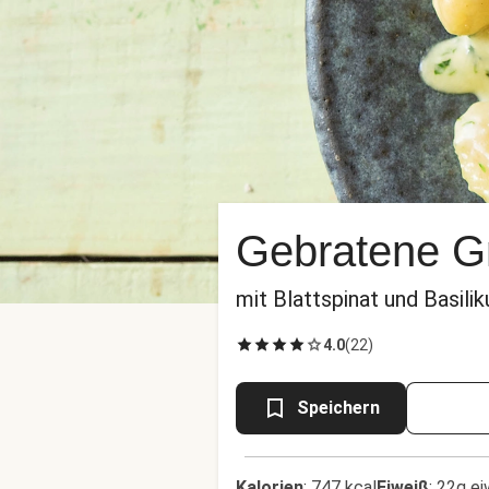
Gebratene G
mit Blattspinat und Basili
4.0
(
22
)
Speichern
Kalorien
:
747 kcal
Eiweiß
:
22g ei