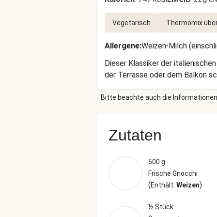
Vegetarisch
Thermomix über
Allergene
:
Weizen
•
Milch (einschl
Dieser Klassiker der italienisch
der Terrasse oder dem Balkon s
Bitte beachte auch die Informationen
Zutaten
500 g
Frische Gnocchi
(
)
Enthält:
Weizen
½ Stück