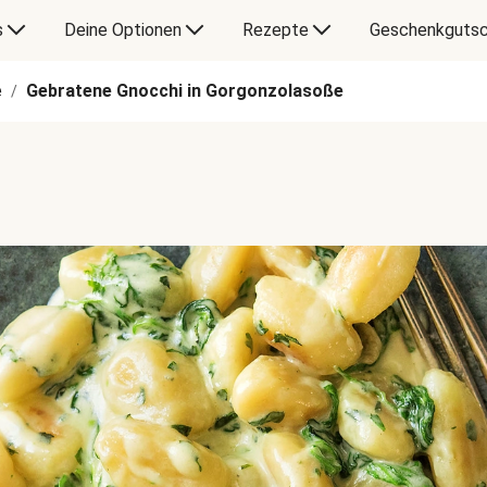
s
Deine Optionen
Rezepte
Geschenkgutsc
e
Gebratene Gnocchi in Gorgonzolasoße
/