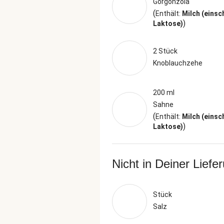
Gorgonzola
(
Enthält:
Milch (einsc
)
Laktose)
2 Stück
Knoblauchzehe
200 ml
Sahne
(
Enthält:
Milch (einsc
)
Laktose)
Nicht in Deiner Liefe
Stück
Salz