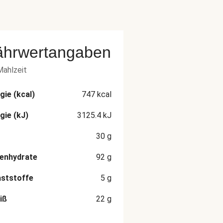
ährwertangaben
Mahlzeit
gie (kcal)
747
kcal
gie (kJ)
3125.4
kJ
30
g
enhydrate
92
g
aststoffe
5
g
iß
22
g