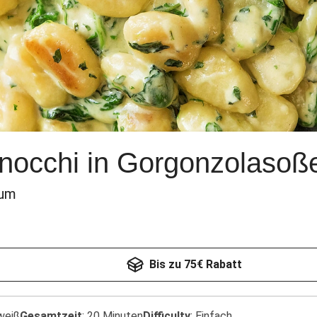
nocchi in Gorgonzolasoß
kum
Bis zu 75€ Rabatt
weiß
Gesamtzeit
:
20 Minuten
Difficulty
:
Einfach