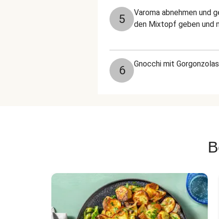
Varoma abnehmen und geg
5
den Mixtopf geben und m
Gnocchi mit Gorgonzolaso
6
B