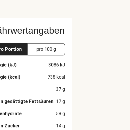
ährwertangaben
ro Portion
pro 100 g
gie (kJ)
3086
kJ
gie (kcal)
738
kcal
37
g
n gesättigte Fettsäuren
17
g
enhydrate
58
g
on Zucker
14
g