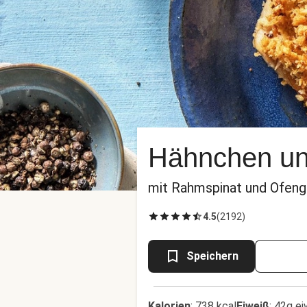
Hähnchen un
mit Rahmspinat und Ofen
4.5
(
2192
)
Speichern
Kalorien
:
738 kcal
Eiweiß
:
42g ei