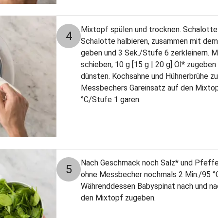
Mixtopf spülen und trocknen. Schalotte
4
Schalotte halbieren, zusammen mit dem
geben und 3 Sek./Stufe 6 zerkleinern. 
schieben, 10 g [15 g | 20 g] Öl* zugebe
dünsten. Kochsahne und Hühnerbrühe zu
Messbechers Gareinsatz auf den Mixtop
°C/Stufe 1 garen.
Nach Geschmack noch Salz* und Pfeffer
5
ohne Messbecher nochmals 2 Min./95 °
Währenddessen Babyspinat nach und nac
den Mixtopf zugeben.