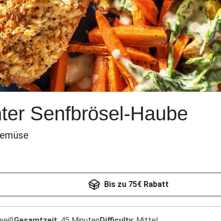
ter Senfbrösel-Haube
gemüse
Bis zu 75€ Rabatt
weiß
Gesamtzeit
:
45 Minuten
Difficulty
:
Mittel