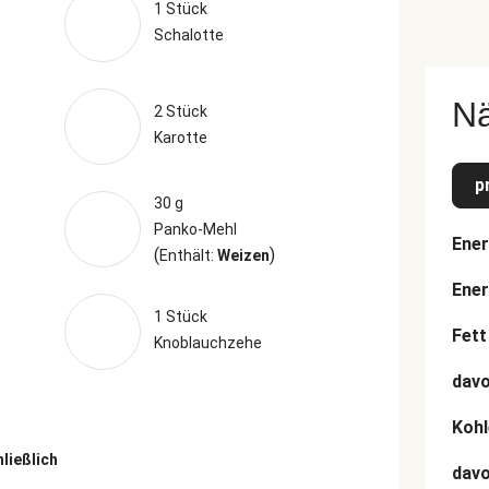
1 Stück
Schalotte
N
2 Stück
Karotte
p
30 g
Panko-Mehl
Ener
(
)
Enthält:
Weizen
Ener
1 Stück
Fett
Knoblauchzehe
davo
Kohl
hließlich
dav