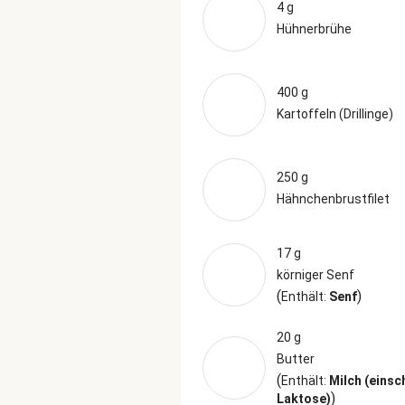
4 g
Hühnerbrühe
400 g
Kartoffeln (Drillinge)
250 g
Hähnchenbrustfilet
17 g
körniger Senf
(
)
Enthält:
Senf
20 g
Butter
(
Enthält:
Milch (einsc
)
Laktose)