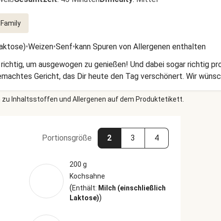
Family
Laktose)
•
Weizen
•
Senf
•
kann Spuren von Allergenen enthalten
richtig, um ausgewogen zu genießen! Und dabei sogar richtig pr
emachtes Gericht, das Dir heute den Tag verschönert. Wir wünsc
 zu Inhaltsstoffen und Allergenen auf dem Produktetikett.
Portionsgröße
2
3
4
200 g
Kochsahne
(
Enthält:
Milch (einschließlich
)
Laktose)