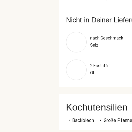
Nicht in Deiner Liefe
nach Geschmack
Salz
2 Esslöffel
Öl
Kochutensilien
•
Backblech
•
Große Pfann