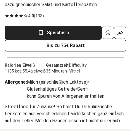
dazu griechischer Salat und Kartoffelspalten
4.0
(
133
)
Speichern
Bis zu 75€ Rabatt
Kalorien
Eiweiß
Gesamtzeit
Difficulty
1185 kcal
55.4g eiweiß
35 Minuten
Mittel
Allergene
:
Milch (einschließlich Laktose)
•
Glutenhaltiges Getreide
•
Senf
•
kann Spuren von Allergenen enthalten
Streetfood für Zuhause! So holst Du Dir kulinarische
Leckereien aus verschiedenen Länderküchen ganz einfach
auf den Teller. Mit den Händen essen ist nicht nur erlaubt,
sondern definitiv erwünscht.