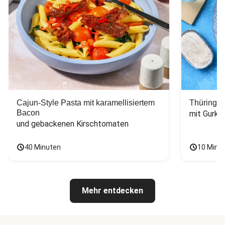
Cajun-Style Pasta mit karamellisiertem
Thüringer
Bacon
mit Gurke
und gebackenen Kirschtomaten
40 Minuten
10 Minu
Mehr entdecken