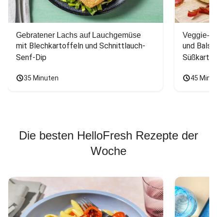
Gebratener Lachs auf Lauchgemüse
Veggie-Bu
mit Blechkartoffeln und Schnittlauch-
und Balsa
Senf-Dip
Süßkarto
35 Minuten
45 Minu
Die besten HelloFresh Rezepte der
Woche