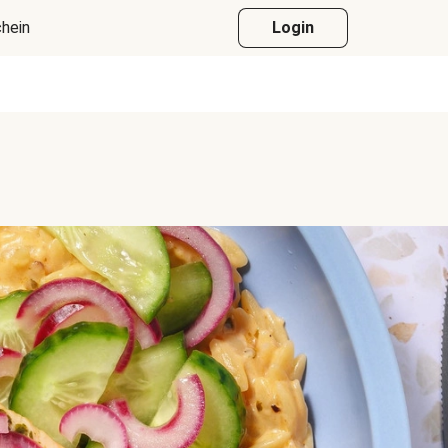
hein
Login