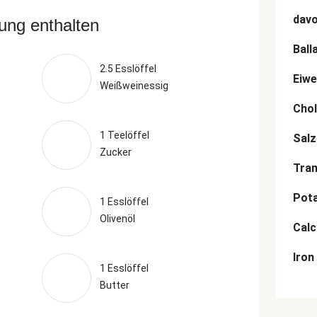
dav
rung enthalten
Ball
2.5 Esslöffel
Eiwe
Weißweinessig
Chol
1 Teelöffel
Salz
Zucker
Tran
Pot
1 Esslöffel
Olivenöl
Cal
Iron
1 Esslöffel
Butter