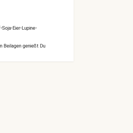
f
•
Soja
•
Eier
•
Lupine
•
en Beilagen genießt Du