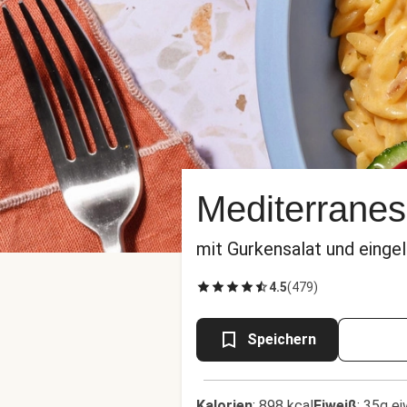
Mediterranes
mit Gurkensalat und einge
4.5
(
479
)
Speichern
Kalorien
:
898 kcal
Eiweiß
:
35g ei