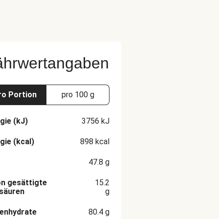
ährwertangaben
ro Portion
pro 100 g
gie (kJ)
3756
kJ
gie (kcal)
898
kcal
47.8
g
n gesättigte
15.2
säuren
g
enhydrate
80.4
g