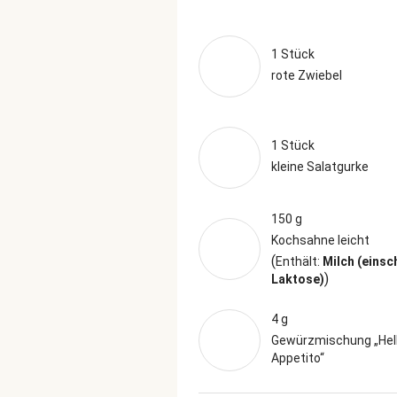
1 Stück
rote Zwiebel
1 Stück
kleine Salatgurke
150 g
Kochsahne leicht
(
Enthält:
Milch (einsc
)
Laktose)
4 g
Gewürzmischung „Hel
Appetito“