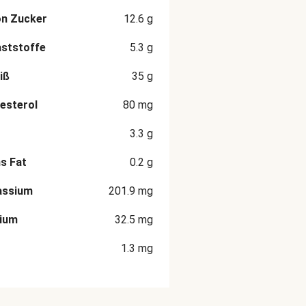
on Zucker
12.6
g
aststoffe
5.3
g
iß
35
g
esterol
80
mg
3.3
g
s Fat
0.2
g
assium
201.9
mg
cium
32.5
mg
1.3
mg