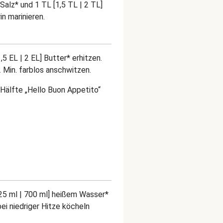
 Salz* und 1 TL [1,5 TL | 2 TL]
n marinieren.
5 EL | 2 EL] Butter* erhitzen.
 Min. farblos anschwitzen.
älfte „Hello Buon Appetito“
25 ml | 700 ml] heißem Wasser*
i niedriger Hitze köcheln