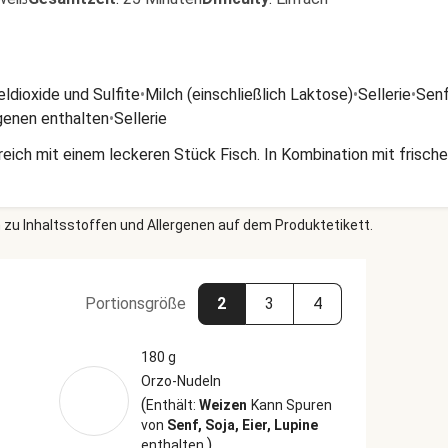
ldioxide und Sulfite
•
Milch (einschließlich Laktose)
•
Sellerie
•
Sen
genen enthalten
•
Sellerie
eich mit einem leckeren Stück Fisch. In Kombination mit frisch
 zu Inhaltsstoffen und Allergenen auf dem Produktetikett.
Portionsgröße
2
3
4
180 g
Orzo-Nudeln
(
Enthält:
Weizen
Kann Spuren
von
Senf, Soja, Eier, Lupine
)
enthalten.