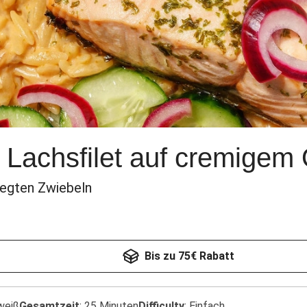
 Lachsfilet auf cremigem 
legten Zwiebeln
Bis zu 75€ Rabatt
weiß
Gesamtzeit
:
25 Minuten
Difficulty
:
Einfach