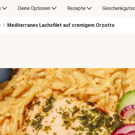
s
Deine Optionen
Rezepte
Geschenkgutsc
e
Mediterranes Lachsfilet auf cremigem Orzotto
/