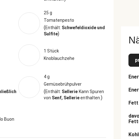
25 g
Tomatenpesto
(
Enthält:
Schwefeldioxide und
)
Sulfite
N
1 Stück
Knoblauchzehe
p
Ener
4 g
Gemüsebrühpulver
Ener
(
hließlich
Enthält:
Sellerie
Kann Spuren
)
von
Senf, Sellerie
enthalten.
Fett
davo
lo Buon
Fett
Kohl