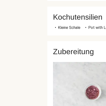
Kochutensilien
•
Kleine Schale
•
Pot with L
Zubereitung