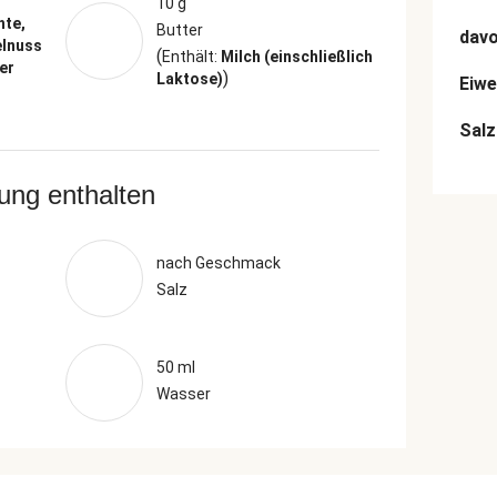
10 g
hte,
Butter
dav
elnuss
(
Enthält:
Milch (einschließlich
er
)
Laktose)
Eiwe
Salz
rung enthalten
nach Geschmack
Salz
50 ml
Wasser