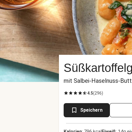
Süßkartoffel
mit Salbei-Haselnuss-Butt
4.5
(
296
)
Speichern
Kalorien
:
796 kcal
Eiweiß
:
14g ei