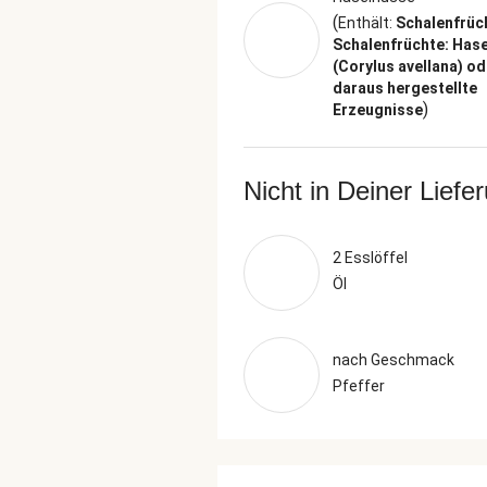
(
Enthält:
Schalenfrüc
Schalenfrüchte: Has
(Corylus avellana) od
daraus hergestellte
)
Erzeugnisse
Nicht in Deiner Liefe
2 Esslöffel
Öl
nach Geschmack
Pfeffer