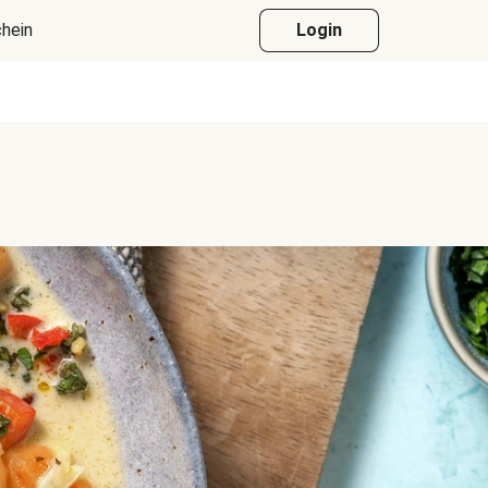
hein
Login