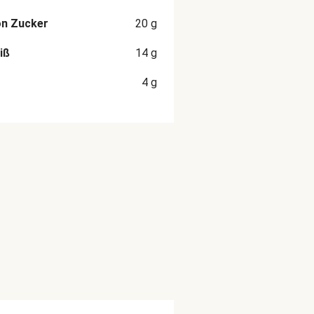
on Zucker
20
g
iß
14
g
4
g