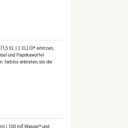
1,5 EL | 2 EL] Öl* erhitzen,
bel und Paprikawürfel
 farblos anbraten, bis die
ml | 100 ml] Wasser* und