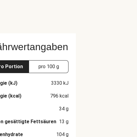
ährwertangaben
ro Portion
pro 100 g
gie (kJ)
3330
kJ
gie (kcal)
796
kcal
34
g
n gesättigte Fettsäuren
13
g
enhydrate
104
g