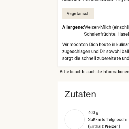
Vegetarisch
Allergene
:
Weizen
•
Milch (einschl
Schalenfrüchte: Hasel
Wir möchten Dich heute in kulina
zugeschlagen und Dir sowohl bal
sorgt die schnell zubereitete und
selbst gemachte Salbeibutter. Sc
Bitte beachte auch die Informationen
Zutaten
400 g
Süßkartoffelgnocchi
(
)
Enthält:
Weizen