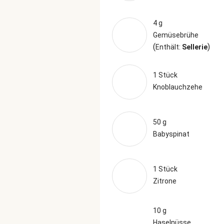
4 g
Gemüsebrühe
(
)
Enthält:
Sellerie
1 Stück
Knoblauchzehe
50 g
Babyspinat
1 Stück
Zitrone
10 g
Haselnüsse