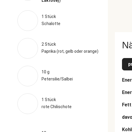
)
Laktose)
1 Stück
Schalotte
N
2 Stück
Paprika (rot, gelb oder orange)
p
10 g
Petersilie/Salbei
Ener
Ener
1 Stück
Fett
rote Chilischote
davo
Kohl