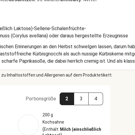
ießlich Laktose)
•
Sellerie
•
Schalenfrüchte
•
nuss (Corylus avellana) oder daraus hergestellte Erzeugnisse
rischen Erinnerungen an den Herbst schwelgen lassen, darum hab
laststoffreiche Kürbisgnocchi als auch nussige Kürbiskerne mit
 scharfe Paprikasoße, die dabei herrlich cremig ist. Und als kla
hnell, einfach und einfach genial!
 zu Inhaltsstoffen und Allergenen auf dem Produktetikett.
Portionsgröße
2
3
4
200 g
Kochsahne
(
Enthält:
Milch (einschließlich