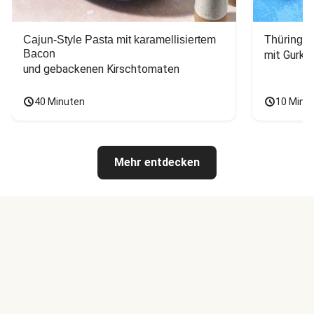
Cajun-Style Pasta mit karamellisiertem
Thüringer
Bacon
mit Gurke
und gebackenen Kirschtomaten
40 Minuten
10 Minu
Mehr entdecken