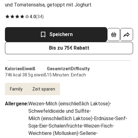
und Tomatensalsa, getoppt mit Joghurt
4.0
(
34
)
Speichern
Bis zu 75€ Rabatt
Kalorien
Eiweiß
Gesamtzeit
Difficulty
746 kcal
38.5g eiweiß
15 Minuten
Einfach
Family
Zeit sparen
Allergene
:
Weizen
•
Milch (einschließlich Laktose)
•
Schwefeldioxide und Sulfite
•
Milch (einschließlich Laktose)
•
Erdnüsse
•
Senf
•
Soja
•
Eier
•
Schalenfrüchte
•
Weizen
•
Fisch
•
Weichtiere (Mollusken)
•
Sellerie
•