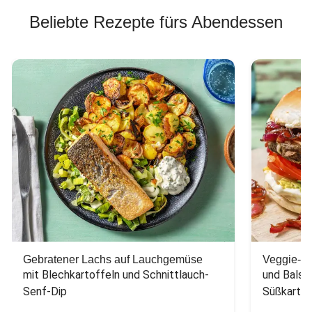
Beliebte Rezepte fürs Abendessen
Gebratener Lachs auf Lauchgemüse
Veggie-Bu
mit Blechkartoffeln und Schnittlauch-
und Balsa
Senf-Dip
Süßkarto