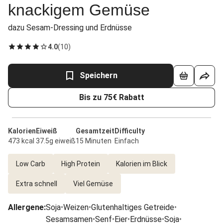
knackigem Gemüse
dazu Sesam-Dressing und Erdnüsse
4.0
(
10
)
Speichern
Bis zu 75€ Rabatt
Kalorien
Eiweiß
Gesamtzeit
Difficulty
473 kcal
37.5g eiweiß
15 Minuten
Einfach
Low Carb
High Protein
Kalorien im Blick
Extra schnell
Viel Gemüse
Allergene
:
Soja
•
Weizen
•
Glutenhaltiges Getreide
•
Sesamsamen
•
Senf
•
Eier
•
Erdnüsse
•
Soja
•