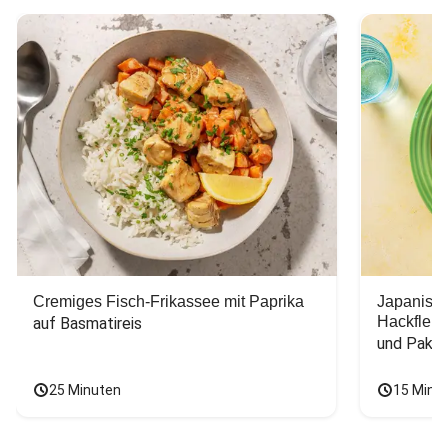
Cremiges Fisch-Frikassee mit Paprika
Japanisc
Hackfleis
auf Basmatireis
und Pak C
25 Minuten
15 Minu