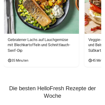
Gebratener Lachs auf Lauchgemüse
Veggie-Bu
mit Blechkartoffeln und Schnittlauch-
und Balsa
Senf-Dip
Süßkarto
35 Minuten
45 Minu
Die besten HelloFresh Rezepte der
Woche