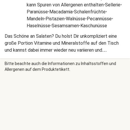
kann Spuren von Allergenen enthalten
•
Sellerie
•
Paranüsse
•
Macadamia
•
Schalenfrüchte
•
Mandeln
•
Pistazien
•
Walnüsse
•
Pecannüsse
•
Haselnüsse
•
Sesamsamen
•
Kaschunüsse
Das Schöne an Salaten? Du holst Dir unkompliziert eine
große Portion Vitamine und Mineralstoffe auf den Tisch
und kannst dabei immer wieder neu variieren und
kombinieren! Obendrein ist Gemüse ein toller Ballaststoff-
Lieferant. Dazu eine Portion proteinreiches Fleisch und
Bitte beachte auch die Informationen zu Inhaltsstoffen und
Allergenen auf dem Produktetikett.
dieser bunte Salat macht satt und glücklich!