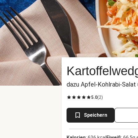
Kartoffelwed
dazu Apfel-Kohlrabi-Salat
5.0
(
2
)
Speichern
Kalorien
:
636 kcal
Eiweiß
:
66.5g 