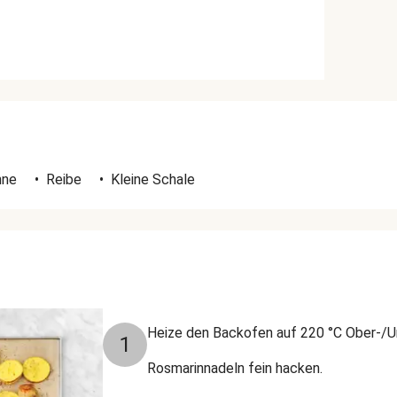
nne
•
Reibe
•
Kleine Schale
Heize den Backofen auf 220 °C Ober-/Un
1
Rosmarinnadeln fein hacken.