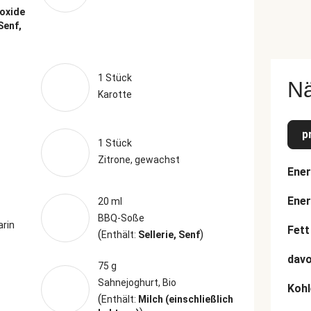
ioxide
 Senf,
1 Stück
N
Karotte
p
1 Stück
Zitrone, gewachst
Ener
Ener
20 ml
BBQ-Soße
arin
Fett
(
)
Enthält:
Sellerie, Senf
davo
75 g
Sahnejoghurt, Bio
Kohl
(
Enthält:
Milch (einschließlich