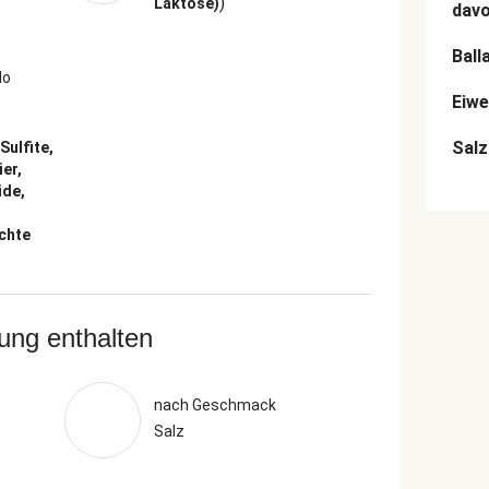
)
Laktose)
dav
Ball
lo
Eiwe
Salz
Sulfite,
ier,
ide,
chte
rung enthalten
nach Geschmack
Salz