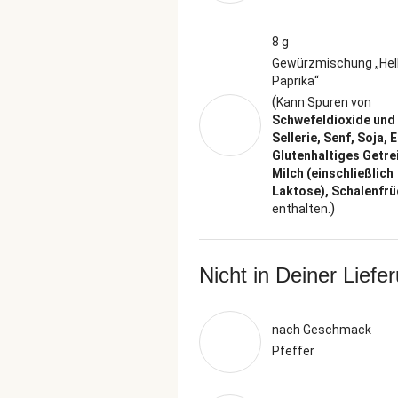
8 g
Gewürzmischung „Hel
Paprika“
(
Kann Spuren von
Schwefeldioxide und 
Sellerie, Senf, Soja, E
Glutenhaltiges Getre
Milch (einschließlich
Laktose), Schalenfrü
)
enthalten.
Nicht in Deiner Liefe
nach Geschmack
Pfeffer