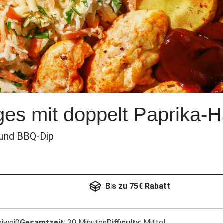
ges mit doppelt Paprika-
 und BBQ-Dip
Bis zu 75€ Rabatt
eiweiß
Gesamtzeit
:
30 Minuten
Difficulty
:
Mittel