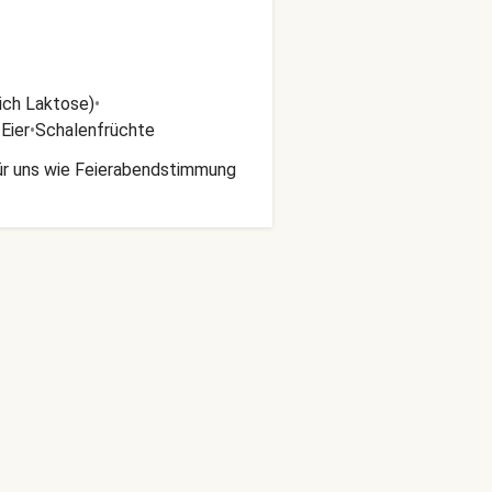
lich Laktose)
•
•
Eier
•
Schalenfrüchte
für uns wie Feierabendstimmung