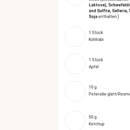
Laktose), Schwefeld
und Sulfite, Sellerie,
)
Soja
enthalten.
1 Stück
Kohlrabi
1 Stück
Apfel
10 g
Petersilie glatt/Rosm
50 g
Ketchup