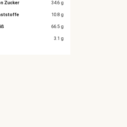
on Zucker
34.6
g
aststoffe
10.8
g
iß
66.5
g
3.1
g