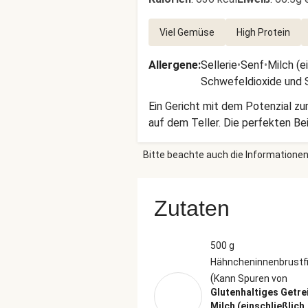
Viel Gemüse
High Protein
Allergene
:
Sellerie
•
Senf
•
Milch (e
Schwefeldioxide und S
Ein Gericht mit dem Potenzial zu
auf dem Teller. Die perfekten B
Bitte beachte auch die Informationen
Zutaten
500 g
Hähncheninnenbrustfi
(
Kann Spuren von
Glutenhaltiges Getre
Milch (einschließlich