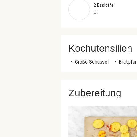
2 Esslöffel
Öl
Kochutensilien
•
Große Schüssel
•
Bratpfa
Zubereitung