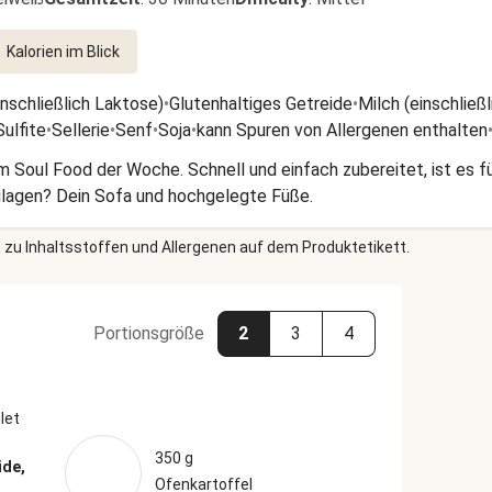
Kalorien im Blick
inschließlich Laktose)
•
Glutenhaltiges Getreide
•
Milch (einschließ
ulfite
•
Sellerie
•
Senf
•
Soja
•
kann Spuren von Allergenen enthalten
m Soul Food der Woche. Schnell und einfach zubereitet, ist es 
eilagen? Dein Sofa und hochgelegte Füße.
 zu Inhaltsstoffen und Allergenen auf dem Produktetikett.
Portionsgröße
2
3
4
let
350 g
ide,
Ofenkartoffel