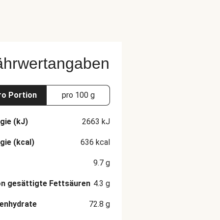
ährwertangaben
ro Portion
pro 100 g
gie (kJ)
2663
kJ
gie (kcal)
636
kcal
9.7
g
n gesättigte Fettsäuren
4.3
g
enhydrate
72.8
g