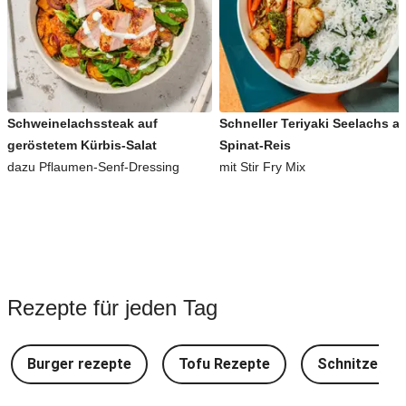
Schweinelachssteak auf
Schneller Teriyaki Seelachs a
geröstetem Kürbis-Salat
Spinat-Reis
dazu Pflaumen-Senf-Dressing
mit Stir Fry Mix
Rezepte für jeden Tag
Burger rezepte
Tofu Rezepte
Schnitzel Re