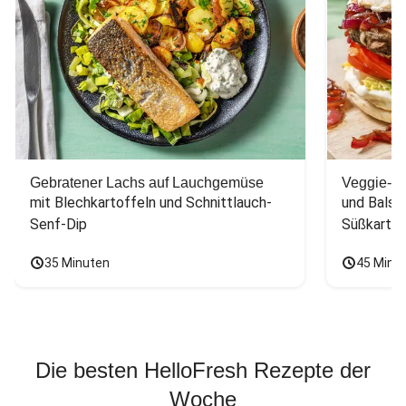
Gebratener Lachs auf Lauchgemüse
Veggie-Bu
mit Blechkartoffeln und Schnittlauch-
und Balsa
Senf-Dip
Süßkarto
35 Minuten
45 Minu
Die besten HelloFresh Rezepte der
Woche