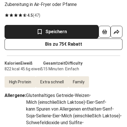
Zubereitung in Air-Fryer oder Pfanne
4.5
(
47
)
Speichern
Bis zu 75€ Rabatt
Kalorien
Eiweiß
Gesamtzeit
Difficulty
822 kcal
45.6g eiweiß
15 Minuten
Einfach
High Protein
Extra schnell
Family
Allergene
:
Glutenhaltiges Getreide
•
Weizen
•
Milch (einschließlich Laktose)
•
Eier
•
Senf
•
kann Spuren von Allergenen enthalten
•
Senf
•
Soja
•
Sellerie
•
Eier
•
Milch (einschließlich Laktose)
•
Schwefeldioxide und Sulfite
•