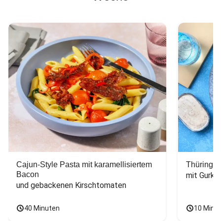
Cajun-Style Pasta mit karamellisiertem
Thüringer
Bacon
mit Gurke
und gebackenen Kirschtomaten
40 Minuten
10 Minu