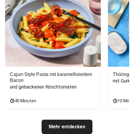
Cajun-Style Pasta mit karamellisiertem
Thüringer
Bacon
mit Gurke
und gebackenen Kirschtomaten
40 Minuten
10 Minu
Mehr entdecken