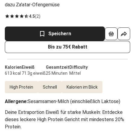
dazu Za'atar-Ofengemüse
4.5
(
2
)
Speichern
Bis zu 75€ Rabatt
Kalorien
Eiweiß
Gesamtzeit
Difficulty
613 kcal
71.3g eiweiß
25 Minuten
Mittel
High Protein
Schnell
Kalorien im Blick
Allergene
:
Sesamsamen
•
Milch (einschließlich Laktose)
Deine Extraportion Eiweiß für starke Muskeln: Entdecke
dieses leckere High Protein Gericht mit mindestens 20%
Protein.