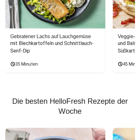
Gebratener Lachs auf Lauchgemüse
Veggie-Bu
mit Blechkartoffeln und Schnittlauch-
und Balsa
Senf-Dip
Süßkarto
35 Minuten
45 Minu
Die besten HelloFresh Rezepte der
Woche