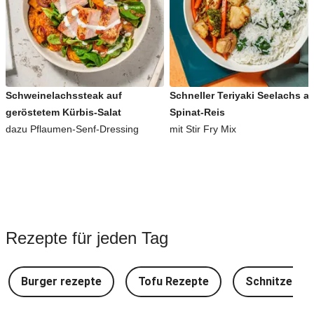
Schweinelachssteak auf
Schneller Teriyaki Seelachs a
geröstetem Kürbis-Salat
Spinat-Reis
dazu Pflaumen-Senf-Dressing
mit Stir Fry Mix
Rezepte für jeden Tag
Burger rezepte
Tofu Rezepte
Schnitzel Re