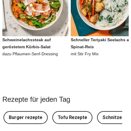
Schweinelachssteak auf
Schneller Teriyaki Seelachs a
geröstetem Kürbis-Salat
Spinat-Reis
dazu Pflaumen-Senf-Dressing
mit Stir Fry Mix
Rezepte für jeden Tag
Burger rezepte
Tofu Rezepte
Schnitzel Re