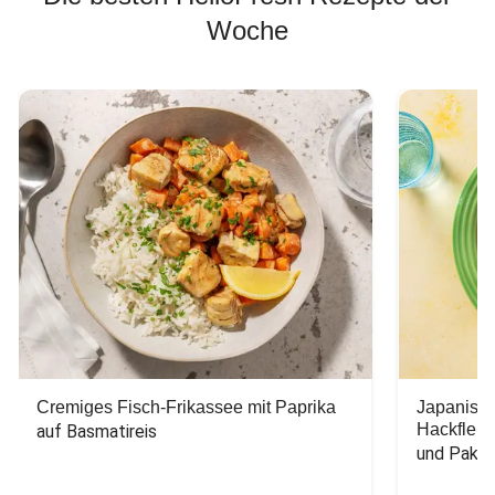
Woche
Cremiges Fisch-Frikassee mit Paprika
Japanisc
Hackfleis
auf Basmatireis
und Pak C