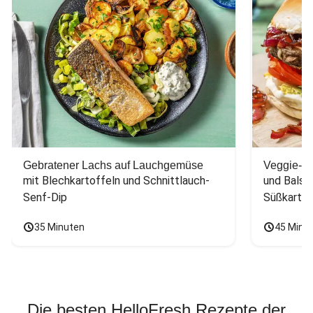
Gebratener Lachs auf Lauchgemüse
Veggie-Bu
mit Blechkartoffeln und Schnittlauch-
und Balsa
Senf-Dip
Süßkarto
35 Minuten
45 Minu
Die besten HelloFresh Rezepte der