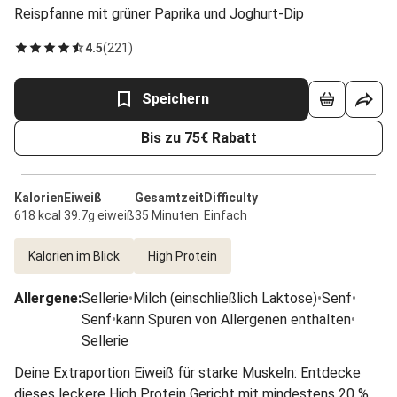
Reispfanne mit grüner Paprika und Joghurt-Dip
4.5
(
221
)
Speichern
Bis zu 75€ Rabatt
Kalorien
Eiweiß
Gesamtzeit
Difficulty
618 kcal
39.7g eiweiß
35 Minuten
Einfach
Kalorien im Blick
High Protein
Allergene
:
Sellerie
•
Milch (einschließlich Laktose)
•
Senf
•
Senf
•
kann Spuren von Allergenen enthalten
•
Sellerie
Deine Extraportion Eiweiß für starke Muskeln: Entdecke
dieses leckere High Protein Gericht mit mindestens 20 %